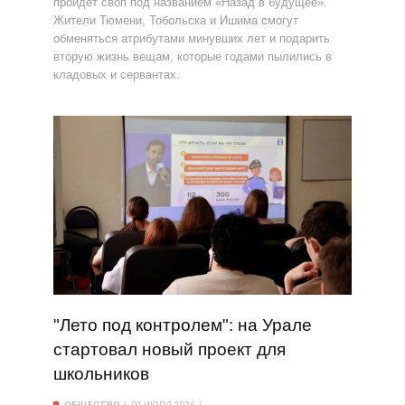
пройдет своп под названием «Назад в будущее».
Жители Тюмени, Тобольска и Ишима смогут
обменяться атрибутами минувших лет и подарить
вторую жизнь вещам, которые годами пылились в
кладовых и сервантах.
"Лето под контролем": на Урале
стартовал новый проект для
школьников