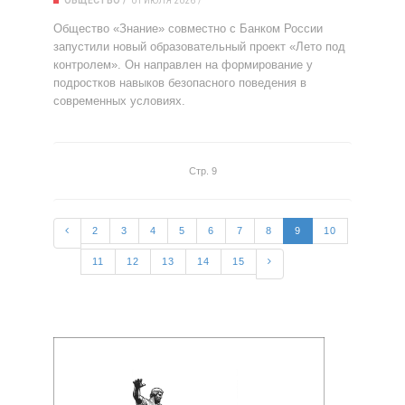
ОБЩЕСТВО
01 ИЮЛЯ 2026
Общество «Знание» совместно с Банком России
запустили новый образовательный проект «Лето под
контролем». Он направлен на формирование у
подростков навыков безопасного поведения в
современных условиях.
Стр. 9
2
3
4
5
6
7
8
9
10
11
12
13
14
15