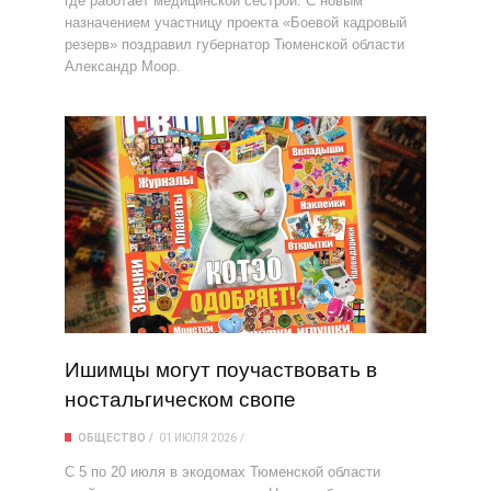
где работает медицинской сестрой. С новым
назначением участницу проекта «Боевой кадровый
резерв» поздравил губернатор Тюменской области
Александр Моор.
Ишимцы могут поучаствовать в
ностальгическом свопе
ОБЩЕСТВО
01 ИЮЛЯ 2026
С 5 по 20 июля в экодомах Тюменской области