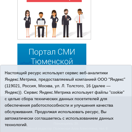
Настоящий ресурс использует сервис веб-аналитики
Яндекс.Метрика, предоставляемый компанией ООО "Яндекс"
(119021, Россия, Москва, ул. Л. Толстого, 16 (далее —
Яндекс)). Сервис Яндекс.Метрика использует файлы "cookie"
с целью сбора технических данных посетителей для
© 2026 Сетевое издание «Ишимская правда». 16+. Все
обеспечения работоспособности и улучшения качества
права защищены.
обслуживания. Продолжая использовать ресурс, Вы
© При использовании материалов ссылка обязательна.
автоматически соглашаетесь с использованием данных
Адрес редакции: 627750 Тюменская область, г. Ишим, ул.
Пономарёва, 39.
технологий.
Главный редактор: Позюмская Алла Алексеевна, тел. 8