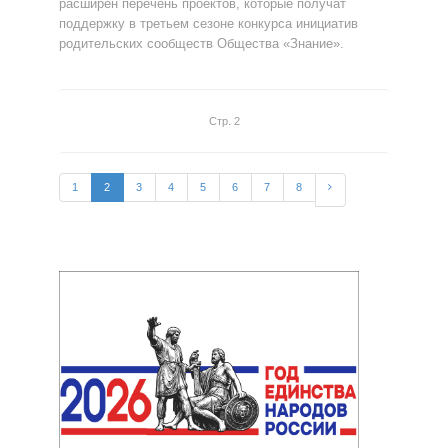
расширен перечень проектов, которые получат
поддержку в третьем сезоне конкурса инициатив
родительских сообществ Общества «Знание».
Стр. 2
1
2
3
4
5
6
7
8