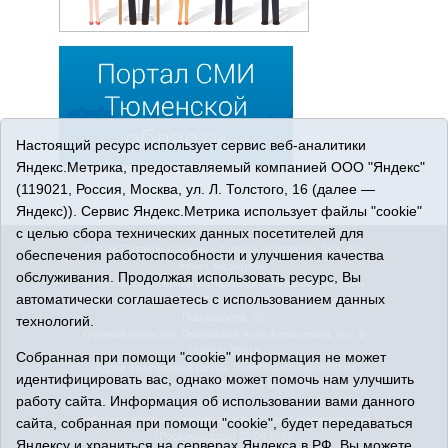
Настоящий ресурс использует сервис веб-аналитики
Яндекс.Метрика, предоставляемый компанией ООО "Яндекс"
(119021, Россия, Москва, ул. Л. Толстого, 16 (далее —
Яндекс)). Сервис Яндекс.Метрика использует файлы "cookie"
с целью сбора технических данных посетителей для
© 2026 Сетевое издание «Ишимская правда». 16+. Все
обеспечения работоспособности и улучшения качества
права защищены.
обслуживания. Продолжая использовать ресурс, Вы
© При использовании материалов ссылка обязательна.
автоматически соглашаетесь с использованием данных
Адрес редакции: 627750 Тюменская область, г. Ишим, ул.
Пономарёва, 39.
технологий.
Главный редактор: Позюмская Алла Алексеевна, тел. 8
(34551) 23814
Собранная при помощи "cookie" информация не может
Адрес электронной почты:
IshimPravda-1@obl72.ru
идентифицировать вас, однако может помочь нам улучшить
Регистрационный номер СМИ Эл № ФС77-69445 выдано
работу сайта. Информация об использовании вами данного
Федеральной службой по надзору в сфере связи,
информационных технологий и массовых коммуникаций
сайта, собранная при помощи "cookie", будет передаваться
(Роскомнадзор) 25.04.2017
Яндексу и храниться на серверах Яндекса в РФ. Вы можете