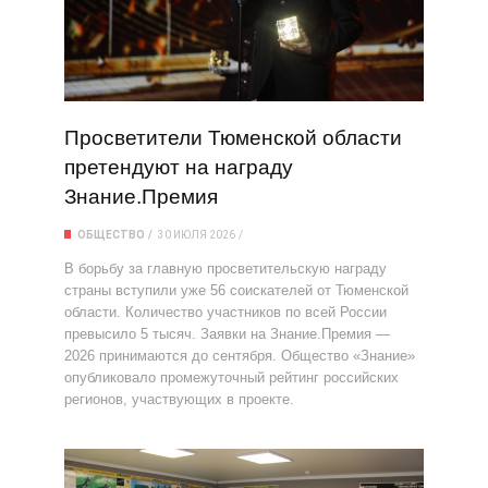
Просветители Тюменской области
претендуют на награду
Знание.Премия
ОБЩЕСТВО
30 ИЮЛЯ 2026
В борьбу за главную просветительскую награду
страны вступили уже 56 соискателей от Тюменской
области. Количество участников по всей России
превысило 5 тысяч. Заявки на Знание.Премия —
2026 принимаются до сентября. Общество «Знание»
опубликовало промежуточный рейтинг российских
регионов, участвующих в проекте.