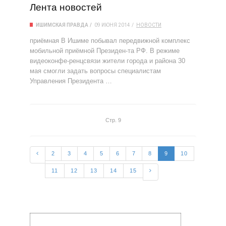
Лента новостей
ИШИМСКАЯ ПРАВДА
09 ИЮНЯ 2014
НОВОСТИ
приёмная В Ишиме побывал передвижной комплекс
мобильной приёмной Президен-та РФ. В режиме
видеоконфе-ренцсвязи жители города и района 30
мая смогли задать вопросы специалистам
Управления Президента …
Стр. 9
2
3
4
5
6
7
8
9
10
11
12
13
14
15