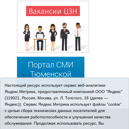
Настоящий ресурс использует сервис веб-аналитики
Яндекс.Метрика, предоставляемый компанией ООО "Яндекс"
(119021, Россия, Москва, ул. Л. Толстого, 16 (далее —
Яндекс)). Сервис Яндекс.Метрика использует файлы "cookie"
с целью сбора технических данных посетителей для
© 2026 Сетевое издание «Ишимская правда». 16+. Все
обеспечения работоспособности и улучшения качества
права защищены.
обслуживания. Продолжая использовать ресурс, Вы
© При использовании материалов ссылка обязательна.