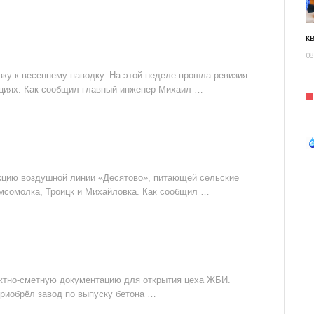
к
08
ку к весеннему паводку. На этой неделе прошла ревизия
нциях. Как сообщил главный инженер Михаил …
укцию воздушной линии «Десятово», питающей сельские
омсомолка, Троицк и Михайловка. Как сообщил …
ктно-сметную документацию для открытия цеха ЖБИ.
риобрёл завод по выпуску бетона …