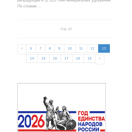
репродукций и 12 015 тонн минеральных удобрений.
По словам …
Стр. 13
6
7
8
9
10
11
12
13
14
15
16
17
18
19