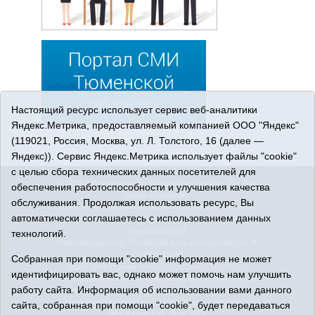
Настоящий ресурс использует сервис веб-аналитики
Яндекс.Метрика, предоставляемый компанией ООО "Яндекс"
(119021, Россия, Москва, ул. Л. Толстого, 16 (далее —
Яндекс)). Сервис Яндекс.Метрика использует файлы "cookie"
с целью сбора технических данных посетителей для
© 2026 Сетевое издание «Ишимская правда». 16+. Все
обеспечения работоспособности и улучшения качества
права защищены.
обслуживания. Продолжая использовать ресурс, Вы
© При использовании материалов ссылка обязательна.
автоматически соглашаетесь с использованием данных
Адрес редакции: 627750 Тюменская область, г. Ишим, ул.
Пономарёва, 39.
технологий.
Главный редактор: Позюмская Алла Алексеевна, тел. 8
(34551) 23814
Собранная при помощи "cookie" информация не может
Адрес электронной почты:
IshimPravda-1@obl72.ru
идентифицировать вас, однако может помочь нам улучшить
Регистрационный номер СМИ Эл № ФС77-69445 выдано
работу сайта. Информация об использовании вами данного
Федеральной службой по надзору в сфере связи,
информационных технологий и массовых коммуникаций
сайта, собранная при помощи "cookie", будет передаваться
(Роскомнадзор) 25.04.2017