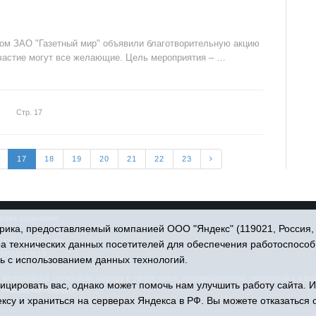
вом ЗАО "Газетный мир" объявили благотворительную акцию
 участие могут все желающие. Цель мероприятия – …
Стр. 17
17
18
19
20
21
22
23
права защищены.
ика, предоставляемый компанией ООО "Яндекс" (119021, Россия, Мо
. Пономарёва, 39.
ра технических данных посетителей для обеспечения работоспособ
34551) 23814
ь с использованием данных технологий.
едеральной службой по надзору в сфере связи, информационных технологий и масс
цировать вас, однако может помочь нам улучшить работу сайта. 
 «Ишимская правда».
ксу и храниться на серверах Яндекса в РФ. Вы можете отказаться о