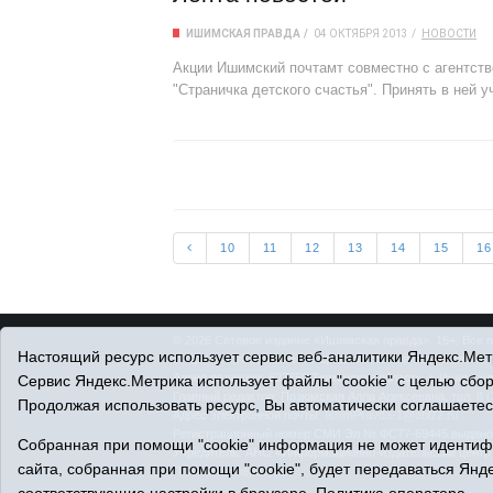
ИШИМСКАЯ ПРАВДА
04 ОКТЯБРЯ 2013
НОВОСТИ
Акции Ишимский почтамт совместно с агентст
"Страничка детского счастья". Принять в ней
10
11
12
13
14
15
16
© 2026 Сетевое издание «Ишимская правда». 16+. Все 
Настоящий ресурс использует сервис веб-аналитики Яндекс.Метр
© При использовании материалов ссылка обязательна.
Адрес редакции: 627750 Тюменская область, г. Ишим, ул
Сервис Яндекс.Метрика использует файлы "cookie" с целью сбо
Главный редактор: Позюмская Алла Алексеевна, тел. 8 (
Продолжая использовать ресурс, Вы автоматически соглашаетес
Адрес электронной почты:
IshimPravda-1@obl72.ru
Регистрационный номер СМИ Эл № ФС77-69445 выдано Ф
Собранная при помощи "cookie" информация не может идентифи
Учредитель: АНО «Информационно-издательский центр
сайта, собранная при помощи "cookie", будет передаваться Янде
Политика оператора