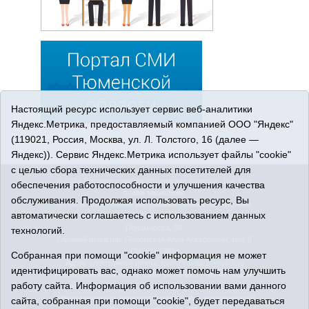
Настоящий ресурс использует сервис веб-аналитики
Яндекс.Метрика, предоставляемый компанией ООО "Яндекс"
(119021, Россия, Москва, ул. Л. Толстого, 16 (далее —
Яндекс)). Сервис Яндекс.Метрика использует файлы "cookie"
с целью сбора технических данных посетителей для
© 2026 Сетевое издание «Ишимская правда». 16+. Все
обеспечения работоспособности и улучшения качества
права защищены.
обслуживания. Продолжая использовать ресурс, Вы
© При использовании материалов ссылка обязательна.
автоматически соглашаетесь с использованием данных
Адрес редакции: 627750 Тюменская область, г. Ишим, ул.
Пономарёва, 39.
технологий.
Главный редактор: Позюмская Алла Алексеевна, тел. 8
(34551) 23814
Собранная при помощи "cookie" информация не может
Адрес электронной почты:
IshimPravda-1@obl72.ru
идентифицировать вас, однако может помочь нам улучшить
Регистрационный номер СМИ Эл № ФС77-69445 выдано
работу сайта. Информация об использовании вами данного
Федеральной службой по надзору в сфере связи,
информационных технологий и массовых коммуникаций
сайта, собранная при помощи "cookie", будет передаваться