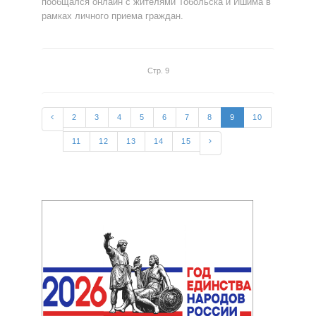
пообщался онлайн с жителями Тобольска и Ишима в
рамках личного приема граждан.
Стр. 9
2
3
4
5
6
7
8
9
10
11
12
13
14
15