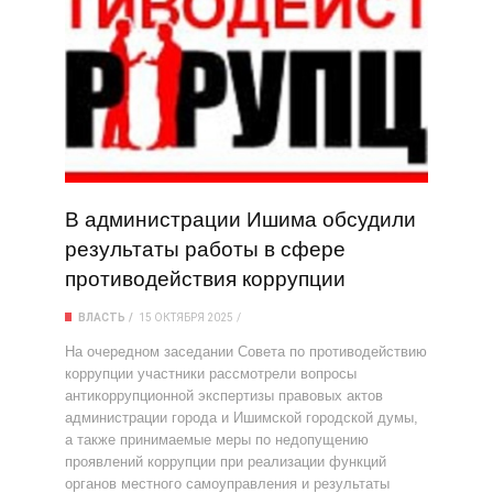
В администрации Ишима обсудили
результаты работы в сфере
противодействия коррупции
ВЛАСТЬ
15 ОКТЯБРЯ 2025
На очередном заседании Совета по противодействию
коррупции участники рассмотрели вопросы
антикоррупционной экспертизы правовых актов
администрации города и Ишимской городской думы,
а также принимаемые меры по недопущению
проявлений коррупции при реализации функций
органов местного самоуправления и результаты