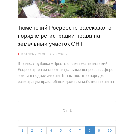
Тюменский Росреестр рассказал о
порядке регистрации права на
земельный участок СНТ
ВЛАСТЬ
09 СЕНТЯБРЯ 2025
В рамках рубрики «Просто о важном» тюменский
Росреестр разъясняет актуальные вопросы в сфере
земли и недвижимости. В частности, о порядке
регистрации права общей долевой собственности на
…
Стр. 8
1
2
3
4
5
6
7
8
9
10