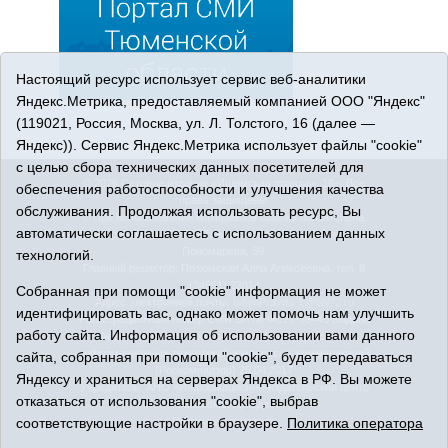
Настоящий ресурс использует сервис веб-аналитики
Яндекс.Метрика, предоставляемый компанией ООО "Яндекс"
(119021, Россия, Москва, ул. Л. Толстого, 16 (далее —
Яндекс)). Сервис Яндекс.Метрика использует файлы "cookie"
с целью сбора технических данных посетителей для
© 2026 Сетевое издание «Ишимская правда». 16+. Все
обеспечения работоспособности и улучшения качества
права защищены.
обслуживания. Продолжая использовать ресурс, Вы
© При использовании материалов ссылка обязательна.
автоматически соглашаетесь с использованием данных
Адрес редакции: 627750 Тюменская область, г. Ишим, ул.
Пономарёва, 39.
технологий.
Главный редактор: Позюмская Алла Алексеевна, тел. 8
(34551) 23814
Собранная при помощи "cookie" информация не может
Адрес электронной почты:
IshimPravda-1@obl72.ru
идентифицировать вас, однако может помочь нам улучшить
Регистрационный номер СМИ Эл № ФС77-69445 выдано
работу сайта. Информация об использовании вами данного
Федеральной службой по надзору в сфере связи,
информационных технологий и массовых коммуникаций
сайта, собранная при помощи "cookie", будет передаваться
(Роскомнадзор) 25.04.2017
Яндексу и храниться на серверах Яндекса в РФ. Вы можете
Учредитель: АНО «Информационно-издательский центр
отказаться от использования "cookie", выбрав
«Ишимская правда».
соответствующие настройки в браузере.
Политика оператора
Политика оператора