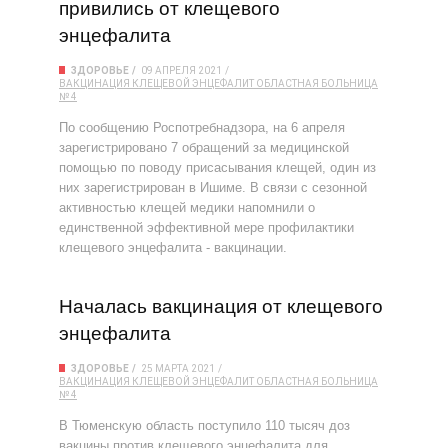
привились от клещевого
энцефалита
ЗДОРОВЬЕ
09 АПРЕЛЯ 2021
ВАКЦИНАЦИЯ
КЛЕЩЕВОЙ ЭНЦЕФАЛИТ
ОБЛАСТНАЯ БОЛЬНИЦА
№ 4
По сообщению Роспотребнадзора, на 6 апреля
зарегистрировано 7 обращений за медицинской
помощью по поводу присасывания клещей, один из
них зарегистрирован в Ишиме. В связи с сезонной
активностью клещей медики напомнили о
единственной эффективной мере профилактики
клещевого энцефалита - вакцинации.
Началась вакцинация от клещевого
энцефалита
ЗДОРОВЬЕ
25 МАРТА 2021
ВАКЦИНАЦИЯ
КЛЕЩЕВОЙ ЭНЦЕФАЛИТ
ОБЛАСТНАЯ БОЛЬНИЦА
№ 4
В Тюменскую область поступило 110 тысяч доз
вакцины против клещевого энцефалита для