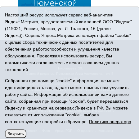
Настоящий ресурс использует сервис веб-аналитики
Яндекс.Метрика, предоставляемый компанией ООО "Яндекс"
(119021, Россия, Москва, ул. Л. Толстого, 16 (далее —
Яндекс)). Сервис Яндекс.Метрика использует файлы "cookie"
с целью сбора технических данных посетителей для
© 2026 Сетевое издание «Ишимская правда». 16+. Все
обеспечения работоспособности и улучшения качества
права защищены.
обслуживания. Продолжая использовать ресурс, Вы
© При использовании материалов ссылка обязательна.
автоматически соглашаетесь с использованием данных
Адрес редакции: 627750 Тюменская область, г. Ишим, ул.
Пономарёва, 39.
технологий.
Главный редактор: Позюмская Алла Алексеевна, тел. 8
(34551) 23814
Собранная при помощи "cookie" информация не может
Адрес электронной почты:
IshimPravda-1@obl72.ru
идентифицировать вас, однако может помочь нам улучшить
Регистрационный номер СМИ Эл № ФС77-69445 выдано
работу сайта. Информация об использовании вами данного
Федеральной службой по надзору в сфере связи,
информационных технологий и массовых коммуникаций
сайта, собранная при помощи "cookie", будет передаваться
(Роскомнадзор) 25.04.2017
Яндексу и храниться на серверах Яндекса в РФ. Вы можете
Учредитель: АНО «Информационно-издательский центр
отказаться от использования "cookie", выбрав
«Ишимская правда».
соответствующие настройки в браузере.
Политика оператора
Политика оператора
Новости
Фото
Архив PDF
О проекте
Контакты
Закрыть