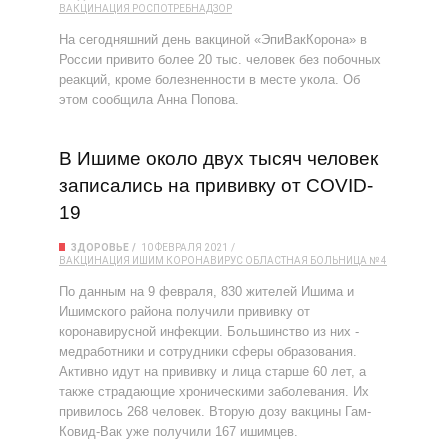
ВАКЦИНАЦИЯ
РОСПОТРЕБНАДЗОР
На сегодняшний день вакциной «ЭпиВакКорона» в
России привито более 20 тыс. человек без побочных
реакций, кроме болезненности в месте укола. Об
этом сообщила Анна Попова.
В Ишиме около двух тысяч человек
записались на прививку от COVID-
19
ЗДОРОВЬЕ
10 ФЕВРАЛЯ 2021
ВАКЦИНАЦИЯ
ИШИМ
КОРОНАВИРУС
ОБЛАСТНАЯ БОЛЬНИЦА № 4
По данным на 9 февраля, 830 жителей Ишима и
Ишимского района получили прививку от
коронавирусной инфекции. Большинство из них -
медработники и сотрудники сферы образования.
Активно идут на прививку и лица старше 60 лет, а
также страдающие хроническими заболевания. Их
привилось 268 человек. Вторую дозу вакцины Гам-
Ковид-Вак уже получили 167 ишимцев.