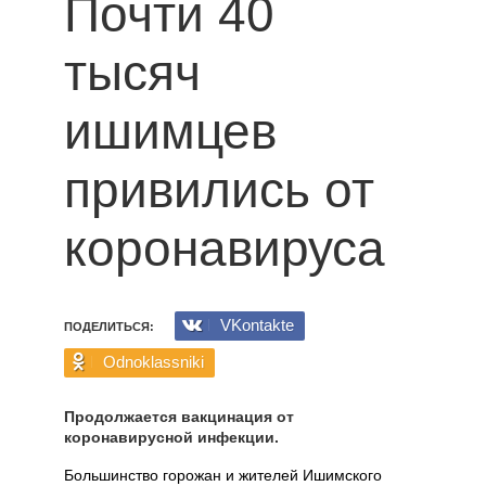
Почти 40
тысяч
ишимцев
привились от
коронавируса
VKontakte
ПОДЕЛИТЬСЯ:
Odnoklassniki
Продолжается вакцинация от
коронавирусной инфекции.
Большинство горожан и жителей Ишимского