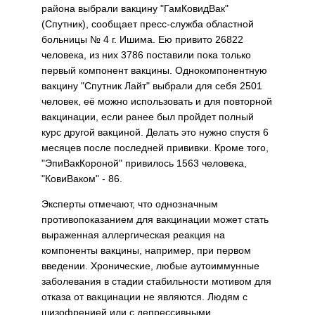
района выбрали вакцину "ГамКовидВак"
(Спутник), сообщает пресс-служба областной
больницы № 4 г. Ишима. Ею привито 26822
человека, из них 3786 поставили пока только
первый компонент вакцины. Однокомпонентную
вакцину "Спутник Лайт" выбрали для себя 2501
человек, её можно использовать и для повторной
вакцинации, если ранее был пройдет полный
курс другой вакциной. Делать это нужно спустя 6
месяцев после последней прививки. Кроме того,
"ЭпиВакКороной" привилось 1563 человека,
"КовиВаком" - 86.
Эксперты отмечают, что однозначным
противопоказанием для вакцинации может стать
выраженная аллергическая реакция на
компоненты вакцины, например, при первом
введении. Хронические, любые аутоиммунные
заболевания в стадии стабильности мотивом для
отказа от вакцинации не являются. Людям с
шизофренией или с депрессивными