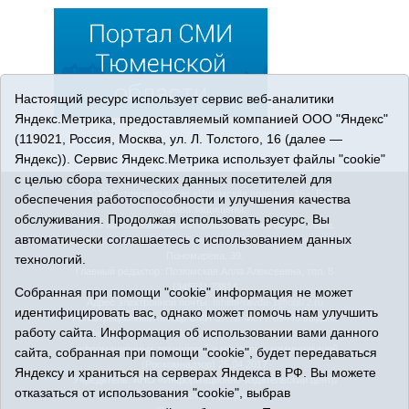
Настоящий ресурс использует сервис веб-аналитики
Яндекс.Метрика, предоставляемый компанией ООО "Яндекс"
(119021, Россия, Москва, ул. Л. Толстого, 16 (далее —
Яндекс)). Сервис Яндекс.Метрика использует файлы "cookie"
с целью сбора технических данных посетителей для
© 2026 Сетевое издание «Ишимская правда». 16+. Все
обеспечения работоспособности и улучшения качества
права защищены.
обслуживания. Продолжая использовать ресурс, Вы
© При использовании материалов ссылка обязательна.
автоматически соглашаетесь с использованием данных
Адрес редакции: 627750 Тюменская область, г. Ишим, ул.
Пономарёва, 39.
технологий.
Главный редактор: Позюмская Алла Алексеевна, тел. 8
(34551) 23814
Собранная при помощи "cookie" информация не может
Адрес электронной почты:
IshimPravda-1@obl72.ru
идентифицировать вас, однако может помочь нам улучшить
Регистрационный номер СМИ Эл № ФС77-69445 выдано
работу сайта. Информация об использовании вами данного
Федеральной службой по надзору в сфере связи,
информационных технологий и массовых коммуникаций
сайта, собранная при помощи "cookie", будет передаваться
(Роскомнадзор) 25.04.2017
Яндексу и храниться на серверах Яндекса в РФ. Вы можете
Учредитель: АНО «Информационно-издательский центр
отказаться от использования "cookie", выбрав
«Ишимская правда».