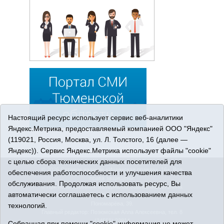
Настоящий ресурс использует сервис веб-аналитики
Яндекс.Метрика, предоставляемый компанией ООО "Яндекс"
(119021, Россия, Москва, ул. Л. Толстого, 16 (далее —
Яндекс)). Сервис Яндекс.Метрика использует файлы "cookie"
с целью сбора технических данных посетителей для
© 2026 Сетевое издание «Ишимская правда». 16+. Все
обеспечения работоспособности и улучшения качества
права защищены.
обслуживания. Продолжая использовать ресурс, Вы
© При использовании материалов ссылка обязательна.
автоматически соглашаетесь с использованием данных
Адрес редакции: 627750 Тюменская область, г. Ишим, ул.
Пономарёва, 39.
технологий.
Главный редактор: Позюмская Алла Алексеевна, тел. 8
(34551) 23814
Собранная при помощи "cookie" информация не может