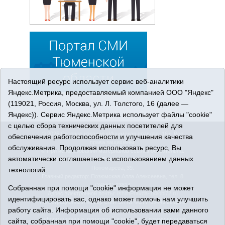
Настоящий ресурс использует сервис веб-аналитики
Яндекс.Метрика, предоставляемый компанией ООО "Яндекс"
(119021, Россия, Москва, ул. Л. Толстого, 16 (далее —
Яндекс)). Сервис Яндекс.Метрика использует файлы "cookie"
с целью сбора технических данных посетителей для
© 2026 Сетевое издание «Ишимская правда». 16+. Все
обеспечения работоспособности и улучшения качества
права защищены.
обслуживания. Продолжая использовать ресурс, Вы
© При использовании материалов ссылка обязательна.
автоматически соглашаетесь с использованием данных
Адрес редакции: 627750 Тюменская область, г. Ишим, ул.
Пономарёва, 39.
технологий.
Главный редактор: Позюмская Алла Алексеевна, тел. 8
(34551) 23814
Собранная при помощи "cookie" информация не может
Адрес электронной почты:
IshimPravda-1@obl72.ru
идентифицировать вас, однако может помочь нам улучшить
Регистрационный номер СМИ Эл № ФС77-69445 выдано
работу сайта. Информация об использовании вами данного
Федеральной службой по надзору в сфере связи,
информационных технологий и массовых коммуникаций
сайта, собранная при помощи "cookie", будет передаваться