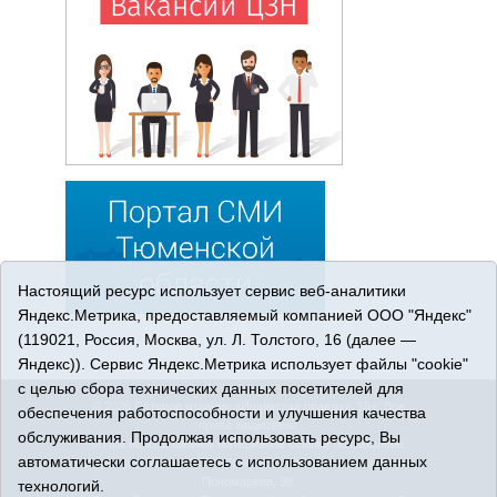
Настоящий ресурс использует сервис веб-аналитики
Яндекс.Метрика, предоставляемый компанией ООО "Яндекс"
(119021, Россия, Москва, ул. Л. Толстого, 16 (далее —
Яндекс)). Сервис Яндекс.Метрика использует файлы "cookie"
с целью сбора технических данных посетителей для
© 2026 Сетевое издание «Ишимская правда». 16+. Все
обеспечения работоспособности и улучшения качества
права защищены.
обслуживания. Продолжая использовать ресурс, Вы
© При использовании материалов ссылка обязательна.
автоматически соглашаетесь с использованием данных
Адрес редакции: 627750 Тюменская область, г. Ишим, ул.
Пономарёва, 39.
технологий.