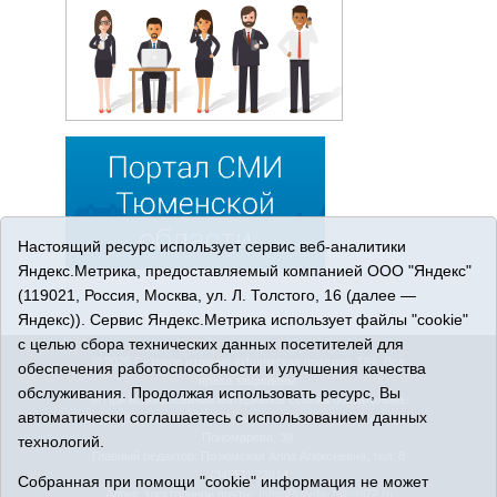
Настоящий ресурс использует сервис веб-аналитики
Яндекс.Метрика, предоставляемый компанией ООО "Яндекс"
(119021, Россия, Москва, ул. Л. Толстого, 16 (далее —
Яндекс)). Сервис Яндекс.Метрика использует файлы "cookie"
с целью сбора технических данных посетителей для
© 2026 Сетевое издание «Ишимская правда». 16+. Все
обеспечения работоспособности и улучшения качества
права защищены.
обслуживания. Продолжая использовать ресурс, Вы
© При использовании материалов ссылка обязательна.
автоматически соглашаетесь с использованием данных
Адрес редакции: 627750 Тюменская область, г. Ишим, ул.
Пономарёва, 39.
технологий.
Главный редактор: Позюмская Алла Алексеевна, тел. 8
(34551) 23814
Собранная при помощи "cookie" информация не может
Адрес электронной почты:
IshimPravda-1@obl72.ru