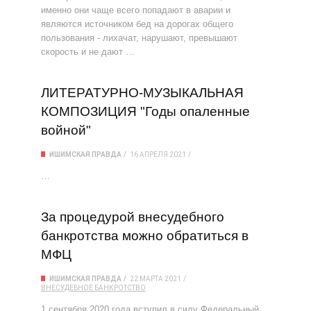
именно они чаще всего попадают в аварии и
являются источником бед на дорогах общего
пользования - лихачат, нарушают, превышают
скорость и не дают …
ЛИТЕРАТУРНО-МУЗЫКАЛЬНАЯ
КОМПОЗИЦИЯ "Годы опаленные
войной"
ИШИМСКАЯ ПРАВДА
16 АПРЕЛЯ 2021
…
За процедурой внесудебного
банкротства можно обратиться в
МФЦ
ИШИМСКАЯ ПРАВДА
22 МАРТА 2021
ВНЕСУДЕБНОЕ БАНКРОТСТВО
1 сентября 2020 года вступил в силу Федеральный