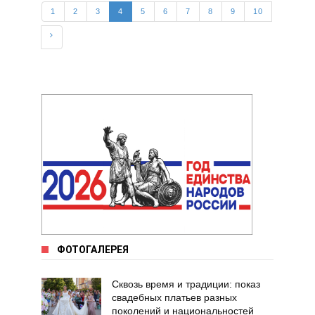
1
2
3
4
5
6
7
8
9
10
ФОТОГАЛЕРЕЯ
Сквозь время и традиции: показ
свадебных платьев разных
поколений и национальностей