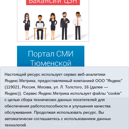
Настоящий ресурс использует сервис веб-аналитики
Яндекс.Метрика, предоставляемый компанией ООО "Яндекс"
(119021, Россия, Москва, ул. Л. Толстого, 16 (далее —
Яндекс)). Сервис Яндекс.Метрика использует файлы "cookie"
с целью сбора технических данных посетителей для
© 2026 Сетевое издание «Ишимская правда». 16+. Все
обеспечения работоспособности и улучшения качества
права защищены.
обслуживания. Продолжая использовать ресурс, Вы
© При использовании материалов ссылка обязательна.
автоматически соглашаетесь с использованием данных
Адрес редакции: 627750 Тюменская область, г. Ишим, ул.
Пономарёва, 39.
технологий.
Главный редактор: Позюмская Алла Алексеевна, тел. 8