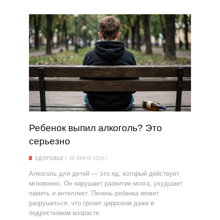
Ребенок выпил алкоголь? Это
серьезно
ЗДОРОВЬЕ
03 ИЮНЯ 2026
Алкоголь для детей — это яд, который действует
мгновенно. Он нарушает развитие мозга, ухудшает
память и интеллект. Печень ребенка может
разрушиться, что грозит циррозом даже в
подростковом возрасте.