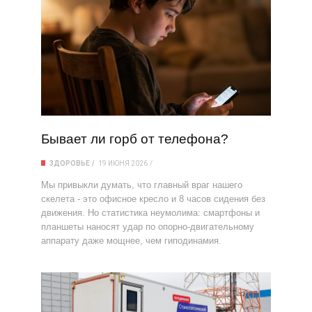
Бывает ли горб от телефона?
ЗДОРОВЬЕ
19 ИЮНЯ 2026
Мы привыкли думать, что главный враг нашего
скелета - это офисное кресло и 8 часов сидения без
движения. Но статистика неумолима: смартфоны и
планшеты наносят удар по опорно-двигательному
аппарату даже мощнее, чем гиподинамия.