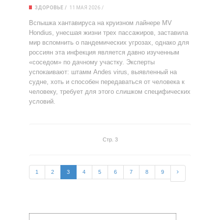
ЗДОРОВЬЕ
11 МАЯ 2026
Вспышка хантавируса на круизном лайнере MV
Hondius, унесшая жизни трех пассажиров, заставила
мир вспомнить о пандемических угрозах, однако для
россиян эта инфекция является давно изученным
«соседом» по дачному участку. Эксперты
успокаивают: штамм Andes virus, выявленный на
судне, хоть и способен передаваться от человека к
человеку, требует для этого слишком специфических
условий.
Стр. 3
1
2
3
4
5
6
7
8
9