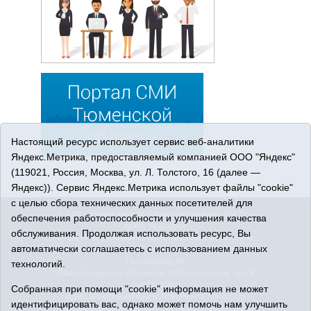
Настоящий ресурс использует сервис веб-аналитики
Яндекс.Метрика, предоставляемый компанией ООО "Яндекс"
(119021, Россия, Москва, ул. Л. Толстого, 16 (далее —
Яндекс)). Сервис Яндекс.Метрика использует файлы "cookie"
с целью сбора технических данных посетителей для
© 2026 Сетевое издание «Ишимская правда». 16+. Все
обеспечения работоспособности и улучшения качества
права защищены.
обслуживания. Продолжая использовать ресурс, Вы
© При использовании материалов ссылка обязательна.
автоматически соглашаетесь с использованием данных
Адрес редакции: 627750 Тюменская область, г. Ишим, ул.
Пономарёва, 39.
технологий.
Главный редактор: Позюмская Алла Алексеевна, тел. 8
(34551) 23814
Собранная при помощи "cookie" информация не может
Адрес электронной почты:
IshimPravda-1@obl72.ru
идентифицировать вас, однако может помочь нам улучшить
Регистрационный номер СМИ Эл № ФС77-69445 выдано