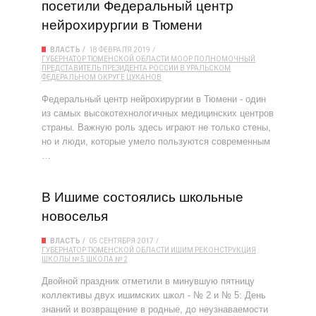
посетили Федеральный центр
нейрохирургии в Тюмени
ВЛАСТЬ
18 ФЕВРАЛЯ 2019
ГУБЕРНАТОР ТЮМЕНСКОЙ ОБЛАСТИ
МООР
ПОЛНОМОЧНЫЙ
ПРЕДСТАВИТЕЛЬ ПРЕЗИДЕНТА РОССИИ В УРАЛЬСКОМ
ФЕДЕРАЛЬНОМ ОКРУГЕ
ЦУКАНОВ
Федеральный центр нейрохирургии в Тюмени - один
из самых высокотехнологичных медицинских центров
страны. Важную роль здесь играют не только стены,
но и люди, которые умело пользуются современным
…
В Ишиме состоялись школьные
новоселья
ВЛАСТЬ
05 СЕНТЯБРЯ 2017
ГУБЕРНАТОР ТЮМЕНСКОЙ ОБЛАСТИ
ИШИМ
РЕКОНСТРУКЦИЯ
ШКОЛЫ № 5
ШКОЛА № 2
Двойной праздник отметили в минувшую пятницу
коллективы двух ишимских школ - № 2 и № 5: День
знаний и возвращение в родные, до неузнаваемости