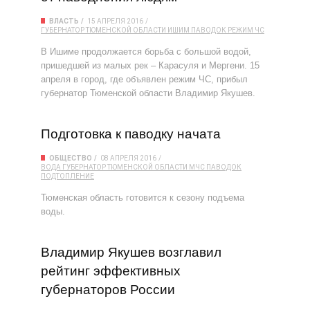
ВЛАСТЬ
15 АПРЕЛЯ 2016
ГУБЕРНАТОР ТЮМЕНСКОЙ ОБЛАСТИ
ИШИМ
ПАВОДОК
РЕЖИМ ЧС
В Ишиме продолжается борьба с большой водой,
пришедшей из малых рек – Карасуля и Мергени. 15
апреля в город, где объявлен режим ЧС, прибыл
губернатор Тюменской области Владимир Якушев.
Подготовка к паводку начата
ОБЩЕСТВО
08 АПРЕЛЯ 2016
ВОДА
ГУБЕРНАТОР ТЮМЕНСКОЙ ОБЛАСТИ
МЧС
ПАВОДОК
ПОДТОПЛЕНИЕ
Тюменская область готовится к сезону подъема
воды.
Владимир Якушев возглавил
рейтинг эффективных
губернаторов России