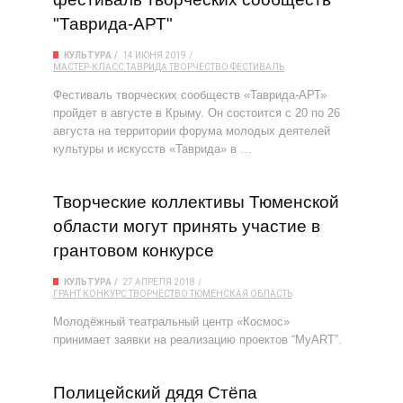
"Таврида-АРТ"
КУЛЬТУРА
14 ИЮНЯ 2019
МАСТЕР-КЛАСС
ТАВРИДА
ТВОРЧЕСТВО
ФЕСТИВАЛЬ
Фестиваль творческих сообществ «Таврида-АРТ»
пройдет в августе в Крыму. Он состоится с 20 по 26
августа на территории форума молодых деятелей
культуры и искусств «Таврида» в …
Творческие коллективы Тюменской
области могут принять участие в
грантовом конкурсе
КУЛЬТУРА
27 АПРЕЛЯ 2018
ГРАНТ
КОНКУРС
ТВОРЧЕСТВО
ТЮМЕНСКАЯ ОБЛАСТЬ
Молодёжный театральный центр «Космос»
принимает заявки на реализацию проектов “MyART”.
Полицейский дядя Стёпа