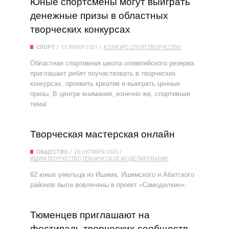
Юные спортсмены могут выиграть
денежные призы в областных
творческих конкурсах
СПОРТ
01 ИЮНЯ 2021
КОНКУРС
СПОРТ
ТВОРЧЕСТВО
Областная спортивная школа олимпийского резерва
приглашает ребят поучаствовать в творческих
конкурсах, проявить креатив и выиграть ценные
призы. В центре внимания, конечно же, спортивная
тема!
Творческая мастерская онлайн
ОБЩЕСТВО
26 ОКТЯБРЯ 2020
ИШИМ
ТВОРЧЕСТВО
ТЕХНИЧЕСКОЕ МОДЕЛИРОВАНИЕ
62 юных умельца из Ишима, Ишимского и Абатского
районов были вовлечены в проект «Самоделкин».
Тюменцев приглашают на
фестиваль творческих сообществ