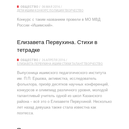
ОБЩЕСТВО
06 МАЯ 2016
ДЕТИ
ИШИМ
КОНКУРС
ПОЛИЦИЯ
ТВОРЧЕСТВО
Конкурс с таким названием провели в МО МВД
России «Ишимский».
Елизавета Первухина. Стихи в
тетрадке
ОБЩЕСТВО
26 АПРЕЛЯ 2016
ЕЛИЗАВЕТА ПЕРВУХИНА
ИШИМ
СТИХИ
ТАЛАНТ
ТВОРЧЕСТВО
Выпускница ишимского педагогического института
им. П.П. Ершова, активистка, исследователь
фольклора, призёр десятков научных конференций,
конкурсов и олимпиад различного уровня, молодой
талантливый учитель одной из школ Казанского
района – всё это о Елизавете Первухиной. Несколько
лет назад девушка также стала известна как
поэтесса.