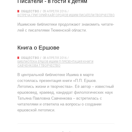
Писатели - в гости к детям
ОБЩЕСТВО
09 АПРЕЛЯ 2016
ВСТРЕЧА
ГРИГОРИЙ КАЙГОРОДОВ
ИШИМ
ПИСАТЕЛИ
ТВОРЧЕСТВО
Ишимские библиотеки продолжают знакомить читате­
лей с писателями Тюменской области.
Книга о Ершове
ОБЩЕСТВО
08 АПРЕЛЯ 2016
БИБЛИОТЕКА
ЕРШОВ
ИШИМ
П
ПРЕЗЕНТАЦИЯ КНИГИ
САВЧЕНКОВА
Т
ТВОРЧЕСТВО
В центральной библиотеке Ишима в марте
состоялась презентация книги «П.П. Ер­шов.
Летопись жизни и творчества». Её автор – известный
ершововед, краевед, кан­дидат филологических наук
Татьяна Павловна Савченкова – встретилась с
читателями и ответила на вопросы о создании
ершовской летописи.