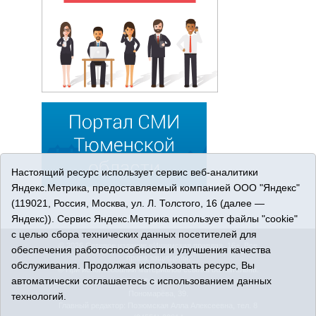
Настоящий ресурс использует сервис веб-аналитики
Яндекс.Метрика, предоставляемый компанией ООО "Яндекс"
(119021, Россия, Москва, ул. Л. Толстого, 16 (далее —
Яндекс)). Сервис Яндекс.Метрика использует файлы "cookie"
с целью сбора технических данных посетителей для
© 2026 Сетевое издание «Ишимская правда». 16+. Все
обеспечения работоспособности и улучшения качества
права защищены.
обслуживания. Продолжая использовать ресурс, Вы
© При использовании материалов ссылка обязательна.
автоматически соглашаетесь с использованием данных
Адрес редакции: 627750 Тюменская область, г. Ишим, ул.
Пономарёва, 39.
технологий.
Главный редактор: Позюмская Алла Алексеевна, тел. 8