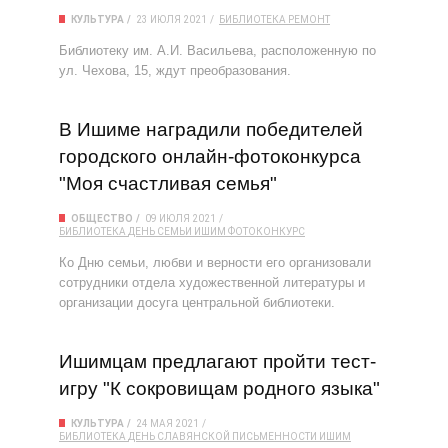
КУЛЬТУРА
23 ИЮЛЯ 2021
БИБЛИОТЕКА
РЕМОНТ
Библиотеку им. А.И. Васильева, расположенную по
ул. Чехова, 15, ждут преобразования.
В Ишиме наградили победителей
городского онлайн-фотоконкурса
"Моя счастливая семья"
ОБЩЕСТВО
09 ИЮЛЯ 2021
БИБЛИОТЕКА
ДЕНЬ СЕМЬИ
ИШИМ
ФОТОКОНКУРС
Ко Дню семьи, любви и верности его организовали
сотрудники отдела художественной литературы и
организации досуга центральной библиотеки.
Ишимцам предлагают пройти тест-
игру "К сокровищам родного языка"
КУЛЬТУРА
24 МАЯ 2021
БИБЛИОТЕКА
ДЕНЬ СЛАВЯНСКОЙ ПИСЬМЕННОСТИ
ИШИМ