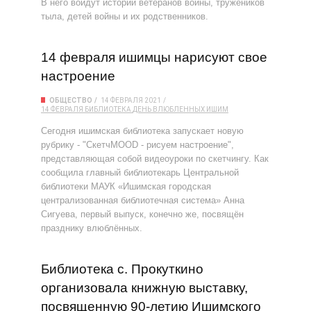
В него войдут истории ветеранов войны, тружеников
тыла, детей войны и их родственников.
14 февраля ишимцы нарисуют свое
настроение
ОБЩЕСТВО
14 ФЕВРАЛЯ 2021
14 ФЕВРАЛЯ
БИБЛИОТЕКА
ДЕНЬ ВЛЮБЛЕННЫХ
ИШИМ
Сегодня ишимская библиотека запускает новую
рубрику - "СкетчMOOD - рисуем настроение",
представляющая собой видеоуроки по скетчингу. Как
сообщила главный библиотекарь Центральной
библиотеки МАУК «Ишимская городская
централизованная библиотечная система» Анна
Сигуева, первый выпуск, конечно же, посвящён
празднику влюблённых.
Библиотека с. Прокуткино
организовала книжную выставку,
посвященную 90-летию Ишимского