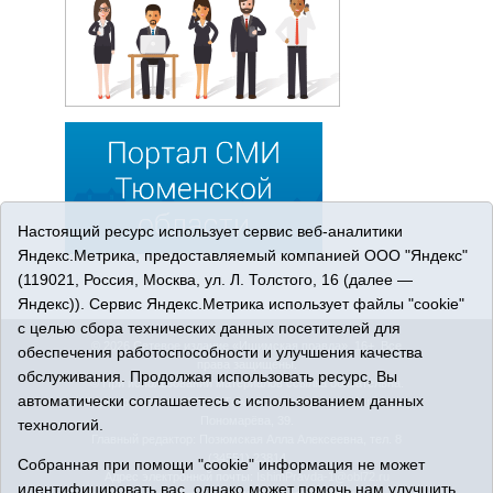
Настоящий ресурс использует сервис веб-аналитики
Яндекс.Метрика, предоставляемый компанией ООО "Яндекс"
(119021, Россия, Москва, ул. Л. Толстого, 16 (далее —
Яндекс)). Сервис Яндекс.Метрика использует файлы "cookie"
с целью сбора технических данных посетителей для
© 2026 Сетевое издание «Ишимская правда». 16+. Все
обеспечения работоспособности и улучшения качества
права защищены.
обслуживания. Продолжая использовать ресурс, Вы
© При использовании материалов ссылка обязательна.
автоматически соглашаетесь с использованием данных
Адрес редакции: 627750 Тюменская область, г. Ишим, ул.
Пономарёва, 39.
технологий.
Главный редактор: Позюмская Алла Алексеевна, тел. 8
(34551) 23814
Собранная при помощи "cookie" информация не может
Адрес электронной почты:
IshimPravda-1@obl72.ru
идентифицировать вас, однако может помочь нам улучшить