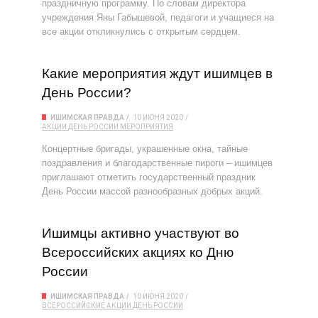
праздничную программу. По словам директора
учреждения Яны Габышевой, педагоги и учащиеся на
все акции откликнулись с открытым сердцем.
Какие мероприятия ждут ишимцев в
День России?
ИШИМСКАЯ ПРАВДА
10 ИЮНЯ 2020
АКЦИИ
ДЕНЬ РОССИИ
МЕРОПРИЯТИЯ
Концертные бригады, украшенные окна, тайные
поздравления и благодарственные пироги – ишимцев
приглашают отметить государственный праздник
День России массой разнообразных добрых акций.
Ишимцы активно участвуют во
Всероссийских акциях ко Дню
России
ИШИМСКАЯ ПРАВДА
10 ИЮНЯ 2020
ВСЕРОССИЙСКИЕ АКЦИИ
ДЕНЬ РОССИИ