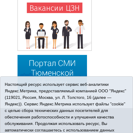
Настоящий ресурс использует сервис веб-аналитики
Яндекс.Метрика, предоставляемый компанией ООО "Яндекс"
(119021, Россия, Москва, ул. Л. Толстого, 16 (далее —
Яндекс)). Сервис Яндекс.Метрика использует файлы "cookie"
с целью сбора технических данных посетителей для
© 2026 Сетевое издание «Ишимская правда». 16+. Все
обеспечения работоспособности и улучшения качества
права защищены.
обслуживания. Продолжая использовать ресурс, Вы
© При использовании материалов ссылка обязательна.
автоматически соглашаетесь с использованием данных
Адрес редакции: 627750 Тюменская область, г. Ишим, ул.