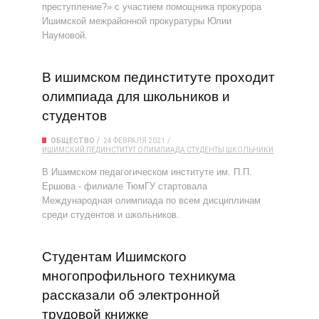
преступление?» с участием помощника прокурора
Ишимской межрайонной прокуратуры Юлии
Наумовой.
В ишимском пединституте проходит
олимпиада для школьников и
студентов
ОБЩЕСТВО
24 ФЕВРАЛЯ 2021
ИШИМСКИЙ ПЕДИНСТИТУТ
ОЛИМПИАДА
СТУДЕНТЫ
ШКОЛЬНИКИ
В Ишимском педагогическом институте им. П.П.
Ершова - филиале ТюмГУ стартовала
Международная олимпиада по всем дисциплинам
среди студентов и школьников.
Студентам Ишимского
многопрофильного техникума
рассказали об электронной
трудовой книжке