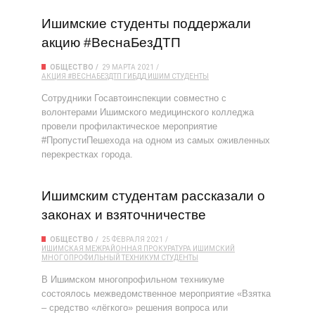
Ишимские студенты поддержали
акцию #ВеснаБезДТП
ОБЩЕСТВО
29 МАРТА 2021
АКЦИЯ #ВЕСНАБЕЗДТП
ГИБДД
ИШИМ
СТУДЕНТЫ
Сотрудники Госавтоинспекции совместно с
волонтерами Ишимского медицинского колледжа
провели профилактическое мероприятие
#ПропустиПешехода на одном из самых оживленных
перекрестках города.
Ишимским студентам рассказали о
законах и взяточничестве
ОБЩЕСТВО
25 ФЕВРАЛЯ 2021
ИШИМСКАЯ МЕЖРАЙОННАЯ ПРОКУРАТУРА
ИШИМСКИЙ
МНОГОПРОФИЛЬНЫЙ ТЕХНИКУМ
СТУДЕНТЫ
В Ишимском многопрофильном техникуме
состоялось межведомственное мероприятие «Взятка
– средство «лёгкого» решения вопроса или