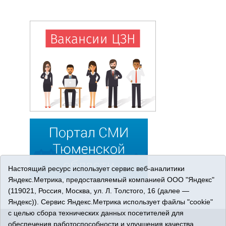
Настоящий ресурс использует сервис веб-аналитики
Яндекс.Метрика, предоставляемый компанией ООО "Яндекс"
(119021, Россия, Москва, ул. Л. Толстого, 16 (далее —
Яндекс)). Сервис Яндекс.Метрика использует файлы "cookie"
с целью сбора технических данных посетителей для
© 2026 Сетевое издание «Ишимская правда». 16+. Все
обеспечения работоспособности и улучшения качества