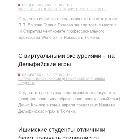
ОБЩЕСТВО
20 АПРЕЛЯ 2016
WORLD SKILLS
КОНКУРС
ПРОФЕССИЯ
СТУДЕНТЫ
ТЮМЕНЬ
Студентка ишимского педагогического института им.
П.П. Ершова Галина Горлова заняла третье место в
III Открытом чемпионате профессионального
мастерства World Skills Russia в г. Тюмени.
С виртуальными экскурсиями – на
Дельфийские игры
ОБЩЕСТВО
18 АПРЕЛЯ 2016
ВИРТУАЛЬНЫЕ ЭКСКУРСИИ
ДЕЛЬФИЙСКИЕ ИГРЫ
ИШИМ
СТУДЕНТЫ
Студент второго курса педагогического факультета
(профиль начальное образование, иностранный язык)
Денис Крылов в конце апреля представит Ишим на
Дельфийских играх в Тюмени.
Ишимские студенты-отличники
будут получать стипендии от