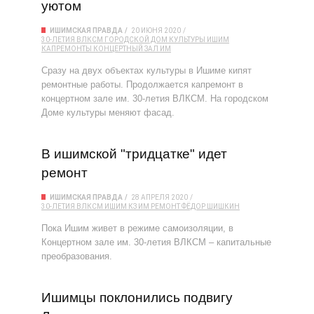
уютом
ИШИМСКАЯ ПРАВДА
20 ИЮНЯ 2020
30-ЛЕТИЯ ВЛКСМ
ГОРОДСКОЙ ДОМ КУЛЬТУРЫ
ИШИМ
КАПРЕМОНТЫ
КОНЦЕРТНЫЙ ЗАЛ ИМ
Сразу на двух объектах культуры в Ишиме кипят
ремонтные работы. Продолжается капремонт в
концертном зале им. 30-летия ВЛКСМ. На городском
Доме культуры меняют фасад.
В ишимской "тридцатке" идет
ремонт
ИШИМСКАЯ ПРАВДА
28 АПРЕЛЯ 2020
30-ЛЕТИЯ ВЛКСМ
ИШИМ
КЗ ИМ
РЕМОНТ
ФЁДОР ШИШКИН
Пока Ишим живет в режиме самоизоляции, в
Концертном зале им. 30-летия ВЛКСМ – капитальные
преобразования.
Ишимцы поклонились подвигу