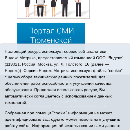
Настоящий ресурс использует сервис веб-аналитики
Яндекс.Метрика, предоставляемый компанией ООО "Яндекс"
(119021, Россия, Москва, ул. Л. Толстого, 16 (далее —
Яндекс)). Сервис Яндекс.Метрика использует файлы "cookie"
с целью сбора технических данных посетителей для
© 2026 Сетевое издание «Ишимская правда». 16+. Все
обеспечения работоспособности и улучшения качества
права защищены.
обслуживания. Продолжая использовать ресурс, Вы
© При использовании материалов ссылка обязательна.
автоматически соглашаетесь с использованием данных
Адрес редакции: 627750 Тюменская область, г. Ишим, ул.
Пономарёва, 39.
технологий.
Главный редактор: Позюмская Алла Алексеевна, тел. 8
(34551) 23814
Собранная при помощи "cookie" информация не может
Адрес электронной почты:
IshimPravda-1@obl72.ru
идентифицировать вас, однако может помочь нам улучшить
Регистрационный номер СМИ Эл № ФС77-69445 выдано
работу сайта. Информация об использовании вами данного
Федеральной службой по надзору в сфере связи,