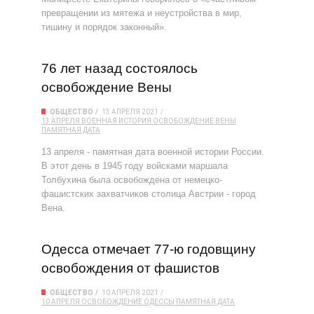
превращении из мятежа и неустройства в мир,
тишину и порядок законный».
76 лет назад состоялось
освобождение Вены
ОБЩЕСТВО
13 АПРЕЛЯ 2021
13 АПРЕЛЯ
ВОЕННАЯ ИСТОРИЯ
ОСВОБОЖДЕНИЕ ВЕНЫ
ПАМЯТНАЯ ДАТА
13 апреля - памятная дата военной истории России.
В этот день в 1945 году войсками маршала
Толбухина была освобождена от немецко-
фашистских захватчиков столица Австрии - город
Вена.
Одесса отмечает 77-ю годовщину
освобождения от фашистов
ОБЩЕСТВО
10 АПРЕЛЯ 2021
10 АПРЕЛЯ
ОСВОБОЖДЕНИЕ ОДЕССЫ
ПАМЯТНАЯ ДАТА