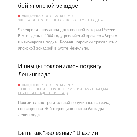
бой японской эскадре
ОБЩЕСТВО
09 ФЕВРАЛЯ 2021
9 ФЕВРАЛЯ
ВАРЯГ
ВОЕННАЯ ИСТОРИЯ
ПАМЯТНАЯ ДАТА
9 февраля - памятная дата военной истории России.
В этот день в 1904 году российский крейсер «Варяг»
и канонерская лодка «Кореец» геройски сражались с
японской эскадрой в бухте Чемульпо.
Ишимцы поклонились подвигу
Ленинграда
ОБЩЕСТВО
06 ФЕВРАЛЯ 2020
30-ЛЕТИЯ ВЛКСМ
ВЕТЕРАНЫ
ИШИМ
КЗ ИМ
ПАМЯТНАЯ ДАТА
СНЯТИЕ БЛОКАДЫ ЛЕНИНГРАДА
Пронзительно-трогательной получилась встреча,
посвященная 76-й годовщине снятия блокады
Ленинграда.
Быть как "железный" Шахлин