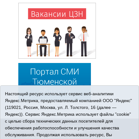
Настоящий ресурс использует сервис веб-аналитики
Яндекс.Метрика, предоставляемый компанией ООО "Яндекс"
(119021, Россия, Москва, ул. Л. Толстого, 16 (далее —
Яндекс)). Сервис Яндекс.Метрика использует файлы "cookie"
с целью сбора технических данных посетителей для
© 2026 Сетевое издание «Ишимская правда». 16+. Все
обеспечения работоспособности и улучшения качества
права защищены.
обслуживания. Продолжая использовать ресурс, Вы
© При использовании материалов ссылка обязательна.