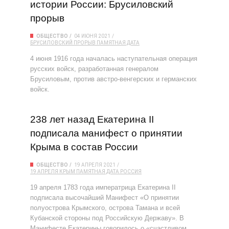
истории России: Брусиловский
прорыв
ОБЩЕСТВО
04 ИЮНЯ 2021
БРУСИЛОВСКИЙ ПРОРЫВ
ПАМЯТНАЯ ДАТА
4 июня 1916 года началась наступательная операция
русских войск, разработанная генералом
Брусиловым, против австро-венгерских и германских
войск.
238 лет назад Екатерина II
подписала манифест о принятии
Крыма в состав России
ОБЩЕСТВО
19 АПРЕЛЯ 2021
19 АПРЕЛЯ
КРЫМ
ПАМЯТНАЯ ДАТА
РОССИЯ
19 апреля 1783 года императрица Екатерина II
подписала высочайший Манифест «О принятии
полуострова Крымского, острова Тамана и всей
Кубанской стороны под Российскую Державу». В
Манифесте Екатерины говорилось о «счастливом