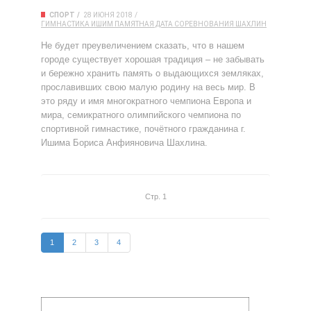
СПОРТ
28 ИЮНЯ 2018
ГИМНАСТИКА
ИШИМ
ПАМЯТНАЯ ДАТА
СОРЕВНОВАНИЯ
ШАХЛИН
Не будет преувеличением сказать, что в нашем
городе существует хорошая традиция – не забывать
и бережно хранить память о выдающихся земляках,
прославивших свою малую родину на весь мир. В
это ряду и имя многократного чемпиона Европа и
мира, семикратного олимпийского чемпиона по
спортивной гимнастике, почётного гражданина г.
Ишима Бориса Анфияновича Шахлина.
Стр. 1
1
2
3
4