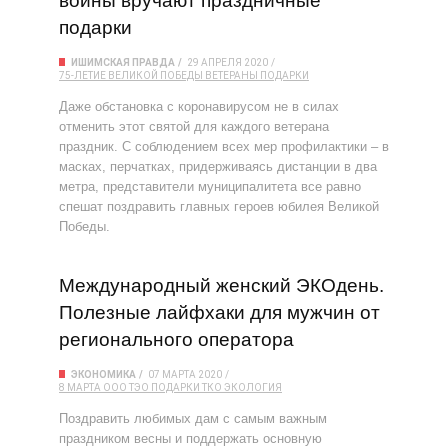
войны вручают праздничные
подарки
ИШИМСКАЯ ПРАВДА
29 АПРЕЛЯ 2020
75-ЛЕТИЕ ВЕЛИКОЙ ПОБЕДЫ
ВЕТЕРАНЫ
ПОДАРКИ
Даже обстановка с коронавирусом не в силах
отменить этот святой для каждого ветерана
праздник. С соблюдением всех мер профилактики – в
масках, перчатках, придерживаясь дистанции в два
метра, представители муниципалитета все равно
спешат поздравить главных героев юбилея Великой
Победы.
Международный женский ЭКОдень.
Полезные лайфхаки для мужчин от
регионального оператора
ЭКОНОМИКА
07 МАРТА 2020
8 МАРТА
ООО ТЭО
ПОДАРКИ
ТКО
ЭКОЛОГИЯ
Поздравить любимых дам с самым важным
праздником весны и поддержать основную