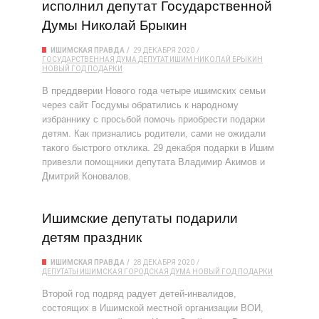
исполнил депутат Государственной
Думы Николай Брыкин
ИШИМСКАЯ ПРАВДА
29 ДЕКАБРЯ 2020
ГОСУДАРСТВЕННАЯ ДУМА
ДЕПУТАТ
ИШИМ
НИКОЛАЙ БРЫКИН
НОВЫЙ ГОД
ПОДАРКИ
В преддверии Нового года четыре ишимских семьи
через сайт Госдумы обратились к народному
избраннику с просьбой помочь приобрести подарки
детям. Как признались родители, сами не ожидали
такого быстрого отклика. 29 декабря подарки в Ишим
привезли помощники депутата Владимир Акимов и
Дмитрий Коновалов.
Ишимские депутаты подарили
детям праздник
ИШИМСКАЯ ПРАВДА
28 ДЕКАБРЯ 2020
ДЕПУТАТЫ
ИШИМСКАЯ ГОРОДСКАЯ ДУМА
НОВЫЙ ГОД
ПОДАРКИ
Второй год подряд радует детей-инвалидов,
состоящих в Ишимской местной организации ВОИ,