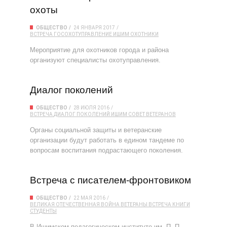
охоты
ОБЩЕСТВО
24 ЯНВАРЯ 2017
ВСТРЕЧА
ГОСОХОТУПРАВЛЕНИЕ
ИШИМ
ОХОТНИКИ
Мероприятие для охотников города и района
организуют специалисты охотуправления.
Диалог поколений
ОБЩЕСТВО
28 ИЮЛЯ 2016
ВСТРЕЧА
ДИАЛОГ ПОКОЛЕНИЙ
ИШИМ
СОВЕТ ВЕТЕРАНОВ
Органы социальной защиты и ветеранские
организации будут работать в едином тандеме по
вопросам воспитания подрастающего поколения.
Встреча с писателем-фронтовиком
ОБЩЕСТВО
22 МАЯ 2016
ВЕЛИКАЯ ОТЕЧЕСТВЕННАЯ ВОЙНА
ВЕТЕРАНЫ
ВСТРЕЧА
КНИГИ
СТУДЕНТЫ
В Ишимском педагогическом институте им. П. П.