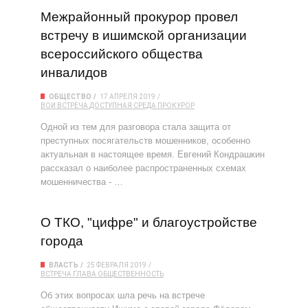
Межрайонный прокурор провел
встречу в ишимской организации
всероссийского общества
инвалидов
ОБЩЕСТВО
17 АПРЕЛЯ 2019
ВОИ
ВСТРЕЧА
ДОСТУПНАЯ СРЕДА
ПРОКУРОР
Одной из тем для разговора стала защита от
преступных посягательств мошенников, особенно
актуальная в настоящее время. Евгений Кондрашкин
рассказал о наиболее распространенных схемах
мошенничества - …
О ТКО, "цифре" и благоустройстве
города
ВЛАСТЬ
25 ФЕВРАЛЯ 2019
ВСТРЕЧА
ГЛАВА
ОБЩЕСТВЕННОСТЬ
Об этих вопросах шла речь на встрече