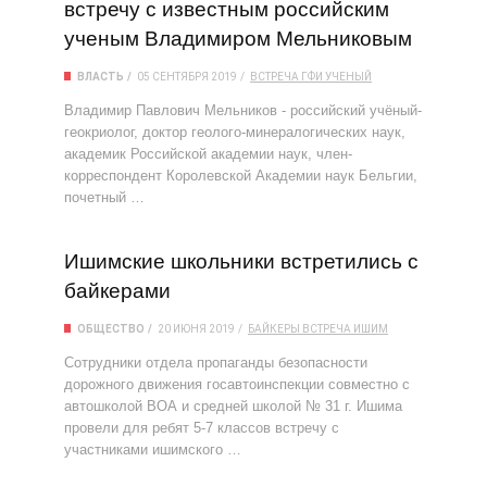
встречу с известным российским
ученым Владимиром Мельниковым
ВЛАСТЬ
05 СЕНТЯБРЯ 2019
ВСТРЕЧА
ГФИ
УЧЕНЫЙ
Владимир Павлович Мельников - российский учёный-
геокриолог, доктор геолого-минералогических наук,
академик Российской академии наук, член-
корреспондент Королевской Академии наук Бельгии,
почетный …
Ишимские школьники встретились с
байкерами
ОБЩЕСТВО
20 ИЮНЯ 2019
БАЙКЕРЫ
ВСТРЕЧА
ИШИМ
Сотрудники отдела пропаганды безопасности
дорожного движения госавтоинспекции совместно с
автошколой ВОА и средней школой № 31 г. Ишима
провели для ребят 5-7 классов встречу с
участниками ишимского …