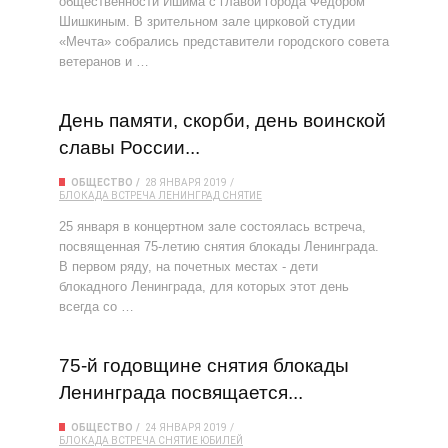
общественности Ишима с главой города Фёдором
Шишкиным. В зрительном зале цирковой студии
«Мечта» собрались представители городского совета
ветеранов и …
День памяти, скорби, день воинской
славы России...
ОБЩЕСТВО
28 ЯНВАРЯ 2019
БЛОКАДА
ВСТРЕЧА
ЛЕНИНГРАД
СНЯТИЕ
25 января в концертном зале состоялась встреча,
посвященная 75-летию снятия блокады Ленинграда.
В первом ряду, на почетных местах - дети
блокадного Ленинграда, для которых этот день
всегда со …
75-й годовщине снятия блокады
Ленинграда посвящается...
ОБЩЕСТВО
24 ЯНВАРЯ 2019
БЛОКАДА
ВСТРЕЧА
СНЯТИЕ
ЮБИЛЕЙ