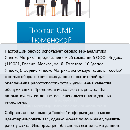
Настоящий ресурс использует сервис веб-аналитики
Яндекс.Метрика, предоставляемый компанией ООО "Яндекс"
(119021, Россия, Москва, ул. Л. Толстого, 16 (далее —
Яндекс)). Сервис Яндекс.Метрика использует файлы "cookie"
с целью сбора технических данных посетителей для
© 2026 Сетевое издание «Ишимская правда». 16+. Все
обеспечения работоспособности и улучшения качества
права защищены.
обслуживания. Продолжая использовать ресурс, Вы
© При использовании материалов ссылка обязательна.
автоматически соглашаетесь с использованием данных
Адрес редакции: 627750 Тюменская область, г. Ишим, ул.
Пономарёва, 39.
технологий.
Главный редактор: Позюмская Алла Алексеевна, тел. 8
(34551) 23814
Собранная при помощи "cookie" информация не может
Адрес электронной почты:
IshimPravda-1@obl72.ru
идентифицировать вас, однако может помочь нам улучшить
Регистрационный номер СМИ Эл № ФС77-69445 выдано
работу сайта. Информация об использовании вами данного
Федеральной службой по надзору в сфере связи,