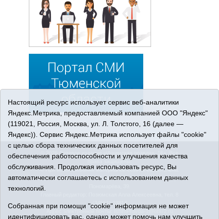
Настоящий ресурс использует сервис веб-аналитики
Яндекс.Метрика, предоставляемый компанией ООО "Яндекс"
(119021, Россия, Москва, ул. Л. Толстого, 16 (далее —
Яндекс)). Сервис Яндекс.Метрика использует файлы "cookie"
с целью сбора технических данных посетителей для
© 2026 Сетевое издание «Ишимская правда». 16+. Все
обеспечения работоспособности и улучшения качества
права защищены.
обслуживания. Продолжая использовать ресурс, Вы
© При использовании материалов ссылка обязательна.
автоматически соглашаетесь с использованием данных
Адрес редакции: 627750 Тюменская область, г. Ишим, ул.
Пономарёва, 39.
технологий.
Главный редактор: Позюмская Алла Алексеевна, тел. 8
(34551) 23814
Собранная при помощи "cookie" информация не может
Адрес электронной почты:
IshimPravda-1@obl72.ru
идентифицировать вас, однако может помочь нам улучшить