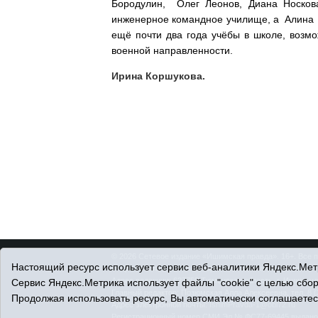
Бородулин, Олег Леонов, Диана Носков
инженерное командное училище, а Алина Б
ещё почти два года учёбы в школе, возм
военной направленности.
Ирина Коршукова.
© 2026 Сетевое издание «Ишимская правда». 16+. Все 
Настоящий ресурс использует сервис веб-аналитики Яндекс.Метр
© При использовании материалов ссылка обязательна.
Адрес редакции: 627750 Тюменская область, г. Ишим, ул
Сервис Яндекс.Метрика использует файлы "cookie" с целью сбо
Главный редактор: Позюмская Алла Алексеевна, тел. 8 (
Продолжая использовать ресурс, Вы автоматически соглашаетес
Адрес электронной почты:
IshimPravda-1@obl72.ru
Регистрационный номер СМИ Эл № ФС77-69445 выдано Ф