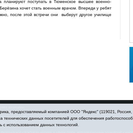
а планируют поступать в Тюменское высшее военно-
ерёзина хочет стать военным врачом. Впереди у ребят
ожно, после этой встречи они выберут другое училище
права защищены.
ика, предоставляемый компанией ООО "Яндекс" (119021, Россия, Мо
. Пономарёва, 39.
ра технических данных посетителей для обеспечения работоспособ
34551) 23814
ь с использованием данных технологий.
едеральной службой по надзору в сфере связи, информационных технологий и масс