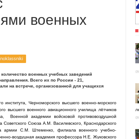
с
лями военных
noklassniki
09
 количество военных учебных заведений
правления. Всего их по России - 21,
али на встрече, организованной для учащихся
го института, Черноморского высшего военно-морского
ого высшего военного авиационного училища лётчиков
ле
ва, Военной академии войсковой противовоздушной
09
 Советского Союза А.М. Василевского, Краснодарского
а армии С.М. Штеменко, филиала военного учебно-
оенно-воздушная академия профессора Н.Е. Жуковского