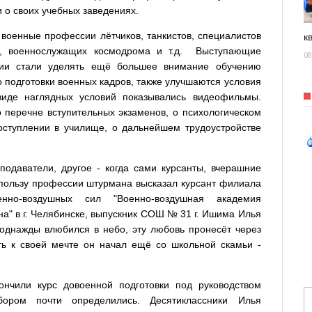
и о своих учебных заведениях.
военные профессии лётчиков, танкистов, специалистов
к
б, военнослужащих космодрома и т.д. Выступающие
08
сии стали уделять ещё большее внимание обучению
 подготовки военных кадров, также улучшаются условия
виде наглядных условий показывались видеофильмы.
перечне вступительных экзаменов, о психологическом
оступлении в училище, о дальнейшем трудоустройстве
подаватели, другое - когда сами курсанты, вчерашние
 пользу профессии штурмана высказал курсант филиала
енно-воздушных сил "Военно-воздушная академия
на" в г. Челябинске, выпускник СОШ № 31 г. Ишима Илья
о однажды влюбился в небо, эту любовь пронесёт через
уть к своей мечте он начал ещё со школьной скамьи -
чили курс довоенной подготовки под руководством
ором почти определились. Десятиклассники Илья