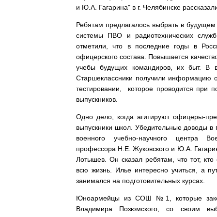
и Ю.А. Гагарина" в г. Челябинске рассказал
Ребятам предлагалось выбрать в будущем 
системы ПВО и радиотехнических служ
отметили, что в последние годы в Рос
офицерского состава. Повышается качество
учебы будущих командиров, их быт. В 
Старшеклассники получили информацию о 
тестировании, которое проводится при п
выпускников.
Одно дело, когда агитируют офицеры-пре
выпускники школ. Убедительные доводы в
военного учебно-научного центра Во
профессора Н.Е. Жуковского и Ю.А. Гагари
Лотышев. Он сказал ребятам, что тот, кт
всю жизнь. Илье интересно учиться, а п
занимался на подготовительных курсах.
Юноармейцы из СОШ №1, которые закон
Владимира Позюмского, со своим выб