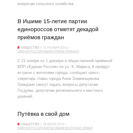
вопросам сельского хозяйства.
В Ишиме 15-летие партии
единороссов отметят декадой
приёмов граждан
ОБЩЕСТВО
21 НОЯБРЯ 2016
ЕДИНАЯ РОССИЯ
ИШИМ
ПРИЁМ ГРАЖДАН
С 21 ноября по 1 декабря в общественной приёмной
ВПП «Единая Россия» по ул. К. Маркса, 9 пройдут
встречи с жителями города, сообщает пресс-
секретарь главы города Анна Знаменщикова.
Граждане смогут задать вопросы депутатам
Госдумы, депутатам регионального и местного
уровней.
Путёвка в свой дом
ОБЩЕСТВО
28 ИЮЛЯ 2016
ЕДИНАЯ РОССИЯ
ЖИЛЬЁ
ИШИМ
МОЛОДЫЕ СЕМЬИ