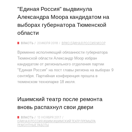
"Единая Россия" выдвинула
Александра Моора кандидатом на
выборах губернатора Тюменской
области
ВЛАСТЬ
20 ИЮЛЯ 2018
ВРИО
ЕДИНАЯ РОССИЯ
МООР
Временно исполняющий обязанности губернатора
Тюменской области Александр Моор избран
кандидатом от регионального отделения партии
"Единая Россия" на пост главы региона на выборах 9
сентября. Партийная конференция прошла в
тюменском технопарке 18 июля.
Ишимский театр после ремонта
вновь распахнул свои двери
ВЛАСТЬ
13 НОЯБРЯ 2017
ЕДИНАЯ РОССИЯ
ИШИМ
ИШИМСКИЙ ТЕАТР
ПРЕМЬЕРА
РЕМОНТНЫЕ РАБОТЫ