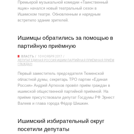
Премьерой музыкальной комедии «Таинственный
ящик» начался новый театральный сезон в
Ишимском театре. Обновленным и нарядным
встретило здание зрителей.
Ишимцы обратились за помощью в
партийную приёмную
ВЛАСТЬ
10 НОЯБРЯ 2017
ДЕПУТАТ
ЕДИНАЯ РОССИЯ
ИШИМ
ПАРТИЙНАЯ ПРИЁМНАЯ
ПРИЁМ
ГРАЖДАН
Первый заместитель председателя Тюменской
областной думы, секретарь ТРО партии «Единая
Россия» Андрей Артюхов провёл приём граждан в
ишимской общественной партийной приёмной. На
приёме присутствовали депутат Госдумы РФ Эрнест
Валеев и глава города Фёдор Шишкин.
Ишимский избирательный округ
посетили депутаты