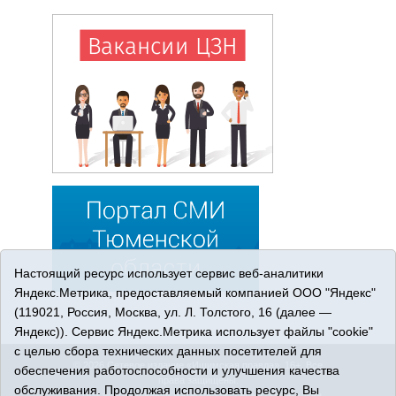
Настоящий ресурс использует сервис веб-аналитики
Яндекс.Метрика, предоставляемый компанией ООО "Яндекс"
(119021, Россия, Москва, ул. Л. Толстого, 16 (далее —
Яндекс)). Сервис Яндекс.Метрика использует файлы "cookie"
с целью сбора технических данных посетителей для
© 2026 Сетевое издание «Ишимская правда». 16+. Все
обеспечения работоспособности и улучшения качества
права защищены.
обслуживания. Продолжая использовать ресурс, Вы
© При использовании материалов ссылка обязательна.