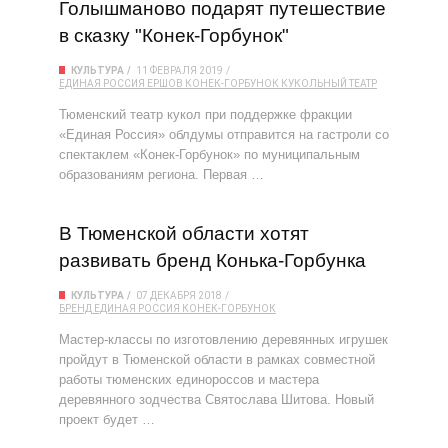
Голышманово подарят путешествие
в сказку "Конек-Горбунок"
КУЛЬТУРА
11 ФЕВРАЛЯ 2019
ЕДИНАЯ РОССИЯ
ЕРШОВ
КОНЕК-ГОРБУНОК
КУКОЛЬНЫЙ ТЕАТР
Тюменский театр кукол при поддержке фракции
«Единая Россия» облдумы отправится на гастроли со
спектаклем «Конек-Горбунок» по муниципальным
образованиям региона. Первая …
В Тюменской области хотят
развивать бренд Конька-Горбунка
КУЛЬТУРА
07 ДЕКАБРЯ 2018
БРЕНД
ЕДИНАЯ РОССИЯ
КОНЕК-ГОРБУНОК
Мастер-классы по изготовлению деревянных игрушек
пройдут в Тюменской области в рамках совместной
работы тюменских единороссов и мастера
деревянного зодчества Святослава Шитова. Новый
проект будет …