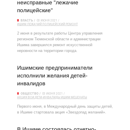
неисправные "лежачие
полицейские"
ВЛАСТЬ
03 ИЮНЯ 2021
ИШИМ
ЛЕЖАЧИЙ ПОЛИЦЕЙСКИЙ
РЕМОНТ
2 июня в результате работы Центра управления
регионом Тюменской области и администрации
Ишима завершился ремонт искусственной
неровности на территории города.
Ишимские предприниматели
исполнили желания детей-
инвалидов
ОБЩЕСТВО
03 ИЮНЯ 2021
АКЦИЯ
ВОИ
ДЕТИ-ИНВАЛИДЫ
ИШИМ
МЕЦЕНАТЫ
Первого июня, в Международный день защиты детей,
в Ишиме стартовала акция «Звездопад желаний».
В Ишиме состоялась отчетно-