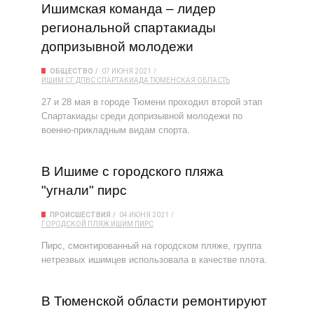
Ишимская команда – лидер
региональной спартакиады
допризывной молодежи
ОБЩЕСТВО
07 ИЮНЯ 2021
ИШИМ
СГ ДПВС
СПАРТАКИАДА
ТЮМЕНСКАЯ ОБЛАСТЬ
27 и 28 мая в городе Тюмени проходил второй этап
Спартакиады среди допризывной молодежи по
военно-прикладным видам спорта.
В Ишиме с городского пляжа
"угнали" пирс
ПРОИСШЕСТВИЯ
04 ИЮНЯ 2021
ГОРОДСКОЙ ПЛЯЖ
ИШИМ
ПИРС
Пирс, смонтированный на городском пляже, группа
нетрезвых ишимцев использовала в качестве плота.
В Тюменской области ремонтируют