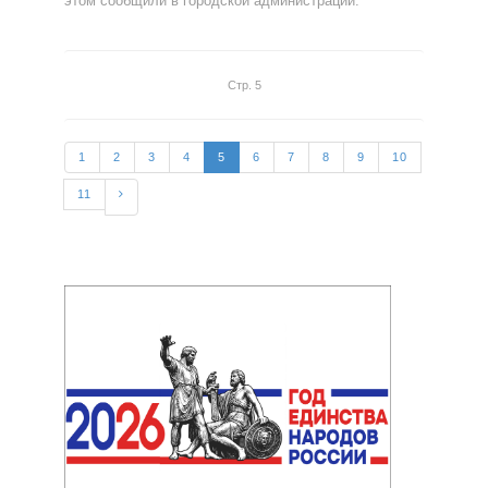
этом сообщили в городской администрации.
Стр. 5
1
2
3
4
5
6
7
8
9
10
11