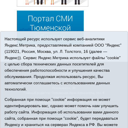
Настоящий ресурс использует сервис веб-аналитики
Яндекс.Метрика, предоставляемый компанией ООО "Яндекс"
(119021, Россия, Москва, ул. Л. Толстого, 16 (далее —
Яндекс)). Сервис Яндекс.Метрика использует файлы "cookie"
с целью сбора технических данных посетителей для
© 2026 Сетевое издание «Ишимская правда». 16+. Все
обеспечения работоспособности и улучшения качества
права защищены.
обслуживания. Продолжая использовать ресурс, Вы
© При использовании материалов ссылка обязательна.
автоматически соглашаетесь с использованием данных
Адрес редакции: 627750 Тюменская область, г. Ишим, ул.
Пономарёва, 39.
технологий.
Главный редактор: Позюмская Алла Алексеевна, тел. 8
(34551) 23814
Собранная при помощи "cookie" информация не может
Адрес электронной почты:
IshimPravda-1@obl72.ru
идентифицировать вас, однако может помочь нам улучшить
Регистрационный номер СМИ Эл № ФС77-69445 выдано
работу сайта. Информация об использовании вами данного
Федеральной службой по надзору в сфере связи,
информационных технологий и массовых коммуникаций
сайта, собранная при помощи "cookie", будет передаваться
(Роскомнадзор) 25.04.2017
Яндексу и храниться на серверах Яндекса в РФ. Вы можете
Учредитель: АНО «Информационно-издательский центр