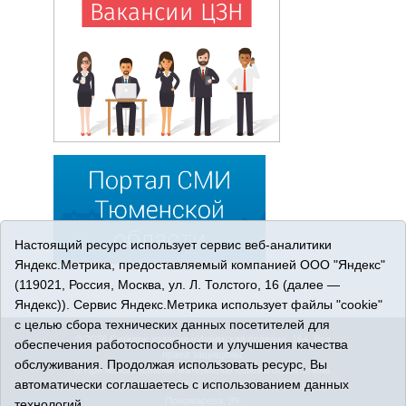
Настоящий ресурс использует сервис веб-аналитики
Яндекс.Метрика, предоставляемый компанией ООО "Яндекс"
(119021, Россия, Москва, ул. Л. Толстого, 16 (далее —
Яндекс)). Сервис Яндекс.Метрика использует файлы "cookie"
с целью сбора технических данных посетителей для
© 2026 Сетевое издание «Ишимская правда». 16+. Все
обеспечения работоспособности и улучшения качества
права защищены.
обслуживания. Продолжая использовать ресурс, Вы
© При использовании материалов ссылка обязательна.
автоматически соглашаетесь с использованием данных
Адрес редакции: 627750 Тюменская область, г. Ишим, ул.
Пономарёва, 39.
технологий.