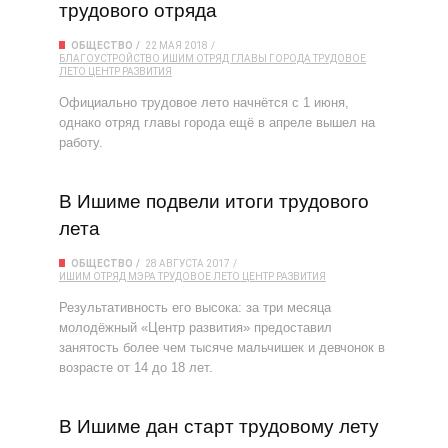
трудового отряда
ОБЩЕСТВО
22 МАЯ 2018
БЛАГОУСТРОЙСТВО
ИШИМ
ОТРЯД ГЛАВЫ ГОРОДА
ТРУДОВОЕ
ЛЕТО
ЦЕНТР РАЗВИТИЯ
Официально трудовое лето начнётся с 1 июня,
однако отряд главы города ещё в апреле вышел на
работу.
В Ишиме подвели итоги трудового
лета
ОБЩЕСТВО
28 АВГУСТА 2017
ИШИМ
ОТРЯД МЭРА
ТРУДОВОЕ ЛЕТО
ЦЕНТР РАЗВИТИЯ
Результативность его высока: за три месяца
молодёжный «Центр развития» предоставил
занятость более чем тысяче мальчишек и девчонок в
возрасте от 14 до 18 лет.
В Ишиме дан старт трудовому лету