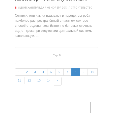
ИШИМСКАЯ ПРАВДА
05 НОЯБРЯ 2013
СТРОИТЕЛЬСТВО
Септики, или как их называют в народе, выгреба –
наиболее распространённый в частном секторе
способ отведения хозяйственно-бытовых сточных
вод от дома при отсутствии центральной системы
канализации. …
Стр. 8
1
2
3
4
5
6
7
8
9
10
11
12
13
14