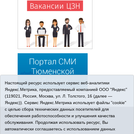
Настоящий ресурс использует сервис веб-аналитики
Яндекс.Метрика, предоставляемый компанией ООО "Яндекс"
(119021, Россия, Москва, ул. Л. Толстого, 16 (далее —
Яндекс)). Сервис Яндекс.Метрика использует файлы "cookie"
с целью сбора технических данных посетителей для
© 2026 Сетевое издание «Ишимская правда». 16+. Все
обеспечения работоспособности и улучшения качества
права защищены.
обслуживания. Продолжая использовать ресурс, Вы
© При использовании материалов ссылка обязательна.
автоматически соглашаетесь с использованием данных
Адрес редакции: 627750 Тюменская область, г. Ишим, ул.