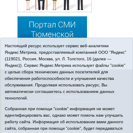
Настоящий ресурс использует сервис веб-аналитики
Яндекс.Метрика, предоставляемый компанией ООО "Яндекс"
(119021, Россия, Москва, ул. Л. Толстого, 16 (далее —
Яндекс)). Сервис Яндекс.Метрика использует файлы "cookie"
с целью сбора технических данных посетителей для
© 2026 Сетевое издание «Ишимская правда». 16+. Все
обеспечения работоспособности и улучшения качества
права защищены.
обслуживания. Продолжая использовать ресурс, Вы
© При использовании материалов ссылка обязательна.
автоматически соглашаетесь с использованием данных
Адрес редакции: 627750 Тюменская область, г. Ишим, ул.
Пономарёва, 39.
технологий.
Главный редактор: Позюмская Алла Алексеевна, тел. 8
(34551) 23814
Собранная при помощи "cookie" информация не может
Адрес электронной почты:
IshimPravda-1@obl72.ru
идентифицировать вас, однако может помочь нам улучшить
Регистрационный номер СМИ Эл № ФС77-69445 выдано
работу сайта. Информация об использовании вами данного
Федеральной службой по надзору в сфере связи,
информационных технологий и массовых коммуникаций
сайта, собранная при помощи "cookie", будет передаваться
(Роскомнадзор) 25.04.2017