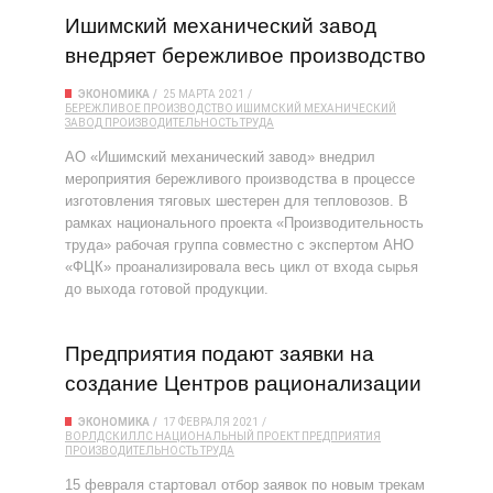
Ишимский механический завод
внедряет бережливое производство
ЭКОНОМИКА
25 МАРТА 2021
БЕРЕЖЛИВОЕ ПРОИЗВОДСТВО
ИШИМСКИЙ МЕХАНИЧЕСКИЙ
ЗАВОД
ПРОИЗВОДИТЕЛЬНОСТЬ ТРУДА
АО «Ишимский механический завод» внедрил
мероприятия бережливого производства в процессе
изготовления тяговых шестерен для тепловозов. В
рамках национального проекта «Производительность
труда» рабочая группа совместно с экспертом АНО
«ФЦК» проанализировала весь цикл от входа сырья
до выхода готовой продукции.
Предприятия подают заявки на
создание Центров рационализации
ЭКОНОМИКА
17 ФЕВРАЛЯ 2021
ВОРЛДСКИЛЛС
НАЦИОНАЛЬНЫЙ ПРОЕКТ
ПРЕДПРИЯТИЯ
ПРОИЗВОДИТЕЛЬНОСТЬ ТРУДА
15 февраля стартовал отбор заявок по новым трекам