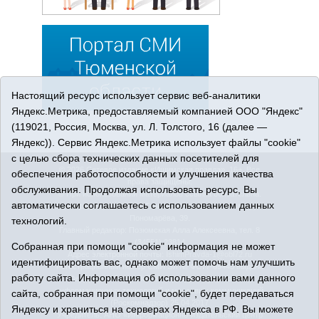
Настоящий ресурс использует сервис веб-аналитики
Яндекс.Метрика, предоставляемый компанией ООО "Яндекс"
(119021, Россия, Москва, ул. Л. Толстого, 16 (далее —
Яндекс)). Сервис Яндекс.Метрика использует файлы "cookie"
с целью сбора технических данных посетителей для
© 2026 Сетевое издание «Ишимская правда». 16+. Все
обеспечения работоспособности и улучшения качества
права защищены.
обслуживания. Продолжая использовать ресурс, Вы
© При использовании материалов ссылка обязательна.
автоматически соглашаетесь с использованием данных
Адрес редакции: 627750 Тюменская область, г. Ишим, ул.
Пономарёва, 39.
технологий.
Главный редактор: Позюмская Алла Алексеевна, тел. 8
(34551) 23814
Собранная при помощи "cookie" информация не может
Адрес электронной почты:
IshimPravda-1@obl72.ru
идентифицировать вас, однако может помочь нам улучшить
Регистрационный номер СМИ Эл № ФС77-69445 выдано
работу сайта. Информация об использовании вами данного
Федеральной службой по надзору в сфере связи,
информационных технологий и массовых коммуникаций
сайта, собранная при помощи "cookie", будет передаваться
(Роскомнадзор) 25.04.2017
Яндексу и храниться на серверах Яндекса в РФ. Вы можете
Учредитель: АНО «Информационно-издательский центр