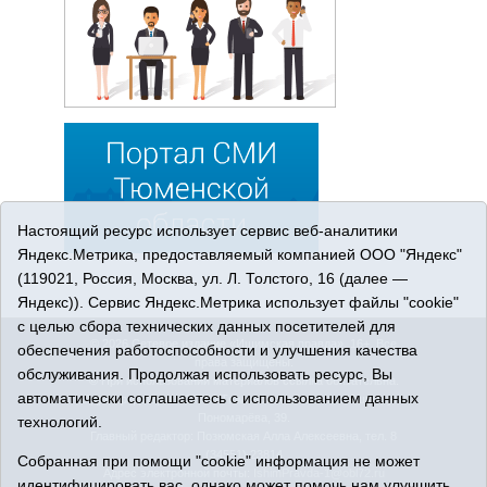
Настоящий ресурс использует сервис веб-аналитики
Яндекс.Метрика, предоставляемый компанией ООО "Яндекс"
(119021, Россия, Москва, ул. Л. Толстого, 16 (далее —
Яндекс)). Сервис Яндекс.Метрика использует файлы "cookie"
с целью сбора технических данных посетителей для
© 2026 Сетевое издание «Ишимская правда». 16+. Все
обеспечения работоспособности и улучшения качества
права защищены.
обслуживания. Продолжая использовать ресурс, Вы
© При использовании материалов ссылка обязательна.
автоматически соглашаетесь с использованием данных
Адрес редакции: 627750 Тюменская область, г. Ишим, ул.
Пономарёва, 39.
технологий.
Главный редактор: Позюмская Алла Алексеевна, тел. 8
(34551) 23814
Собранная при помощи "cookie" информация не может
Адрес электронной почты:
IshimPravda-1@obl72.ru
идентифицировать вас, однако может помочь нам улучшить