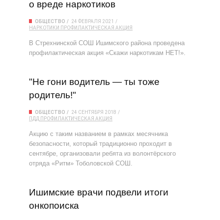
о вреде наркотиков
ОБЩЕСТВО
24 ФЕВРАЛЯ 2021
НАРКОТИКИ
ПРОФИЛАКТИЧЕСКАЯ АКЦИЯ
В Стрехнинской СОШ Ишимского района проведена
профилактическая акция «Скажи наркотикам НЕТ!».
"Не гони водитель — ты тоже
родитель!"
ОБЩЕСТВО
24 СЕНТЯБРЯ 2018
ПДД
ПРОФИЛАКТИЧЕСКАЯ АКЦИЯ
Акцию с таким названием в рамках месячника
безопасности, который традиционно проходит в
сентябре, организовали ребята из волонтёрского
отряда «Ритм» Тоболовской СОШ.
Ишимские врачи подвели итоги
онкопоиска