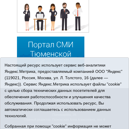
Настоящий ресурс использует сервис веб-аналитики
Яндекс.Метрика, предоставляемый компанией ООО "Яндекс"
(119021, Россия, Москва, ул. Л. Толстого, 16 (далее —
Яндекс)). Сервис Яндекс.Метрика использует файлы "cookie"
с целью сбора технических данных посетителей для
© 2026 Сетевое издание «Ишимская правда». 16+. Все
обеспечения работоспособности и улучшения качества
права защищены.
обслуживания. Продолжая использовать ресурс, Вы
© При использовании материалов ссылка обязательна.
автоматически соглашаетесь с использованием данных
Адрес редакции: 627750 Тюменская область, г. Ишим, ул.
Пономарёва, 39.
технологий.
Главный редактор: Позюмская Алла Алексеевна, тел. 8
(34551) 23814
Собранная при помощи "cookie" информация не может