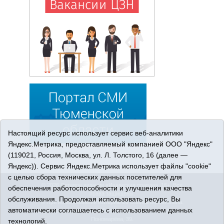
Настоящий ресурс использует сервис веб-аналитики
Яндекс.Метрика, предоставляемый компанией ООО "Яндекс"
(119021, Россия, Москва, ул. Л. Толстого, 16 (далее —
Яндекс)). Сервис Яндекс.Метрика использует файлы "cookie"
с целью сбора технических данных посетителей для
© 2026 Сетевое издание «Ишимская правда». 16+. Все
обеспечения работоспособности и улучшения качества
права защищены.
обслуживания. Продолжая использовать ресурс, Вы
© При использовании материалов ссылка обязательна.
автоматически соглашаетесь с использованием данных
Адрес редакции: 627750 Тюменская область, г. Ишим, ул.
Пономарёва, 39.
технологий.