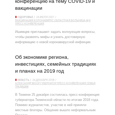
конференцию на тему COVID-19 и
вакцинации
ЗДОРОВЬЕ
26 ИЮЛЯ 2021
ВАКЦИНАЦИЯ
КОРОНАВИРУС
ОБЛАСТНАЯ БОЛЬНИЦА № 4
ПРЕСС-КОНФЕРЕНЦИЯ
Ишимцев приглашают задать волнующие вопросы,
чтобы развеять мифы и узнать достоверную
информацию о новой коронавирусной инфекции.
Об экономике региона,
инвестициях, семейных традициях
и планах на 2019 год
ВЛАСТЬ
26 ДЕКАБРЯ 2018
АЛЕКСАНДР МООР
ГУБЕРНАТОР
ПРЕСС-КОНФЕРЕНЦИЯ
СЕМЬЯ
ТРАДИЦИИ
В Тюмени 25 декабря состоялась пресс-конференция
губернатора Тюменской области по итогам 2018 года.
Помимо журналистов, участие в ней приняли
местные блогеры. Общение вышло неформальным.