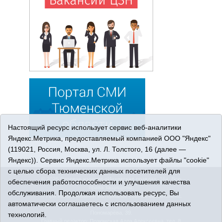
Настоящий ресурс использует сервис веб-аналитики
Яндекс.Метрика, предоставляемый компанией ООО "Яндекс"
(119021, Россия, Москва, ул. Л. Толстого, 16 (далее —
Яндекс)). Сервис Яндекс.Метрика использует файлы "cookie"
с целью сбора технических данных посетителей для
© 2026 Сетевое издание «Ишимская правда». 16+. Все
обеспечения работоспособности и улучшения качества
права защищены.
обслуживания. Продолжая использовать ресурс, Вы
© При использовании материалов ссылка обязательна.
автоматически соглашаетесь с использованием данных
Адрес редакции: 627750 Тюменская область, г. Ишим, ул.
Пономарёва, 39.
технологий.
Главный редактор: Позюмская Алла Алексеевна, тел. 8