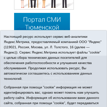
Настоящий ресурс использует сервис веб-аналитики
Яндекс.Метрика, предоставляемый компанией ООО "Яндекс"
(119021, Россия, Москва, ул. Л. Толстого, 16 (далее —
Яндекс)). Сервис Яндекс.Метрика использует файлы "cookie"
с целью сбора технических данных посетителей для
© 2026 Сетевое издание «Ишимская правда». 16+. Все
обеспечения работоспособности и улучшения качества
права защищены.
обслуживания. Продолжая использовать ресурс, Вы
© При использовании материалов ссылка обязательна.
автоматически соглашаетесь с использованием данных
Адрес редакции: 627750 Тюменская область, г. Ишим, ул.
Пономарёва, 39.
технологий.
Главный редактор: Позюмская Алла Алексеевна, тел. 8
(34551) 23814
Собранная при помощи "cookie" информация не может
Адрес электронной почты:
IshimPravda-1@obl72.ru
идентифицировать вас, однако может помочь нам улучшить
Регистрационный номер СМИ Эл № ФС77-69445 выдано
работу сайта. Информация об использовании вами данного
Федеральной службой по надзору в сфере связи,
информационных технологий и массовых коммуникаций
сайта, собранная при помощи "cookie", будет передаваться
(Роскомнадзор) 25.04.2017