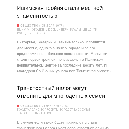
Ишимская тройня стала местной
знаменитостью
ОБЩЕСТВО
28 ИЮЛЯ 2017
ИШИМ
МНОГОДЕТНЫЕ СЕМЬИ
ПЕРИНАТАЛЬНЫЙ ЦЕНТР
РОЖДЕНИЕ
ТРОЙНЯ
Екатерине, Валерии и Татьяне только исполнится
два месяца, однако в нашем городе и за его
пределами они – большие знаменитости. Малышки
стали первой тройней, появившейся в Ишимском
перинатальном центре за последние десять лет. И
благодаря СМИ о них узнала вся Тюменская область.
Транспортный налог могут
отменить для многодетных семей
ОБЩЕСТВО
21 ДЕКАБРЯ 2016
ГОСДУМА
ЗАКОНОПРОЕКТ
МНОГОДЕТНЫЕ СЕМЬИ
ТРАНСПОРТНЫЙ НАЛОГ
В случае если закон будет принят, от уплаты
транспортного налога будет освобождаться один из