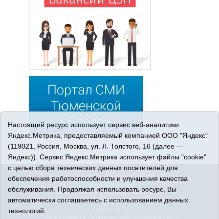
Настоящий ресурс использует сервис веб-аналитики
Яндекс.Метрика, предоставляемый компанией ООО "Яндекс"
(119021, Россия, Москва, ул. Л. Толстого, 16 (далее —
Яндекс)). Сервис Яндекс.Метрика использует файлы "cookie"
с целью сбора технических данных посетителей для
© 2026 Сетевое издание «Ишимская правда». 16+. Все
обеспечения работоспособности и улучшения качества
права защищены.
обслуживания. Продолжая использовать ресурс, Вы
© При использовании материалов ссылка обязательна.
автоматически соглашаетесь с использованием данных
Адрес редакции: 627750 Тюменская область, г. Ишим, ул.
Пономарёва, 39.
технологий.
Главный редактор: Позюмская Алла Алексеевна, тел. 8