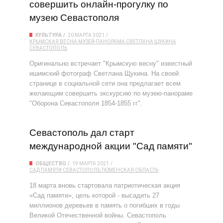
совершить онлайн-прогулку по
музею Севастополя
КУЛЬТУРА
20 МАРТА 2021
КРЫМСКАЯ ВЕСНА
МУЗЕЙ-ПАНОРАМА
СВЕТЛАНА ЩУКИНА
СЕВАСТОПОЛЬ
Оригинально встречает "Крымскую весну" известный
ишимский фотограф Светлана Щукина. На своей
странице в социальной сети она предлагает всем
желающим совершить экскурсию по музею-панораме
"Оборона Севастополя 1854-1855 гг".
Севастополь дал старт
международной акции "Сад памяти"
ОБЩЕСТВО
19 МАРТА 2021
САД ПАМЯТИ
СЕВАСТОПОЛЬ
ТЮМЕНСКАЯ ОБЛАСТЬ
18 марта вновь стартовала патриотическая акция
«Сад памяти», цель которой - высадить 27
миллионов деревьев в память о погибших в годы
Великой Отечественной войны. Севастополь