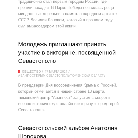
традиционно стал первым городом России, где
прошли посадки. В Парке Победы появилась роща
миндальных деревьев в память о народном артисте
СССР Василии Лановом, который в прошлом году
был амбассадором этой акции.
Молодежь приглашают принять
участие в викторине, посвященной
Севастополю
ОБЩЕСТВО
17 МАРТА 2021
АВАНПОСТ
КРЫМ
СЕВАСТОПОЛЬ
ТЮМЕНСКАЯ ОБЛАСТЬ
В преддверии Дня воссоединения Крыма с Россией,
который отмечается в нашей стране 18 марта,
тюменский центр "Аванпост" запустил в соцсети
военно-историческую онлайн-викторину «Город-герой
Севастополь».
Севастопольский альбом Анатолия
Шорохова