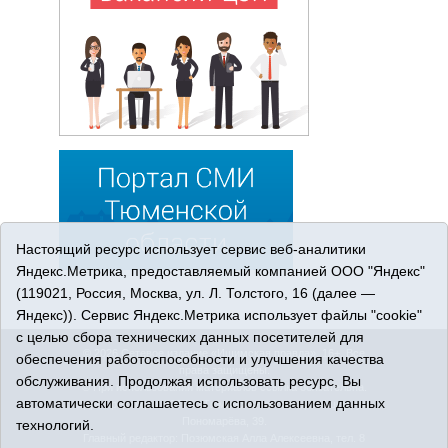
Настоящий ресурс использует сервис веб-аналитики
Яндекс.Метрика, предоставляемый компанией ООО "Яндекс"
(119021, Россия, Москва, ул. Л. Толстого, 16 (далее —
Яндекс)). Сервис Яндекс.Метрика использует файлы "cookie"
с целью сбора технических данных посетителей для
© 2026 Сетевое издание «Ишимская правда». 16+. Все
обеспечения работоспособности и улучшения качества
права защищены.
обслуживания. Продолжая использовать ресурс, Вы
© При использовании материалов ссылка обязательна.
автоматически соглашаетесь с использованием данных
Адрес редакции: 627750 Тюменская область, г. Ишим, ул.
Пономарёва, 39.
технологий.
Главный редактор: Позюмская Алла Алексеевна, тел. 8