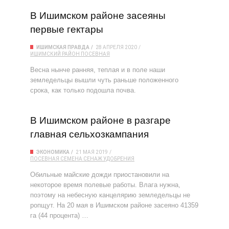
В Ишимском районе засеяны
первые гектары
ИШИМСКАЯ ПРАВДА
28 АПРЕЛЯ 2020
ИШИМСКИЙ РАЙОН
ПОСЕВНАЯ
Весна нынче ранняя, теплая и в поле наши
земледельцы вышли чуть раньше положенного
срока, как только подошла почва.
В Ишимском районе в разгаре
главная сельхозкампания
ЭКОНОМИКА
21 МАЯ 2019
ПОСЕВНАЯ
СЕМЕНА
СЕНАЖ
УДОБРЕНИЯ
Обильные майские дожди приостановили на
некоторое время полевые работы. Влага нужна,
поэтому на небесную канцелярию земледельцы не
ропщут. На 20 мая в Ишимском районе засеяно 41359
га (44 процента) …