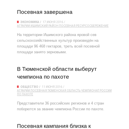
Посевная завершена
ЭКОНОМИКА
17 ИЮНЯ 2016
АГРАРИИ
ИШИМСКИЙ РАЙОН
ПОСЕВНАЯ
РЕСУРСОСБЕРЕЖЕНИЕ
На территории Ишимского района яровой сев
сельскохо­зяйственных культур произведён на
площади 96 468 гектаров, треть всей посевной
площади занято зерновыми.
В Тюменской области выберут
чемпиона по пахоте
ОБЩЕСТВО
11 ИЮНЯ 2016
АГРАРИИ
ПОСЕВНАЯ
ТЮМЕНСКАЯ ОБЛАСТЬ
ЧЕМПИОНАТ РОССИИ
ПО ПАХОТЕ
Представители 36 российских регионов и 4 стран
поборются за звание чемпиона России по пахоте.
Посевная кампания близка к