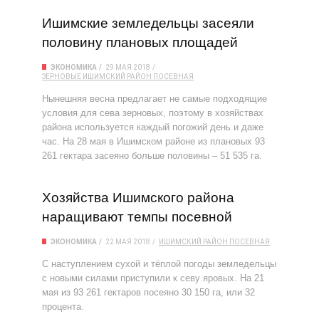
Ишимские земледельцы засеяли
половину плановых площадей
ЭКОНОМИКА
29 МАЯ 2018
ЗЕРНОВЫЕ
ИШИМСКИЙ РАЙОН
ПОСЕВНАЯ
Нынешняя весна предлагает не самые подходящие
условия для сева зерновых, поэтому в хозяйствах
района используется каждый погожий день и даже
час. На 28 мая в Ишимском районе из плановых 93
261 гектара засеяно больше половины – 51 535 га.
Хозяйства Ишимского района
наращивают темпы посевной
ЭКОНОМИКА
22 МАЯ 2018
ИШИМСКИЙ РАЙОН
ПОСЕВНАЯ
С наступлением сухой и тёплой погоды земледельцы
с новыми силами приступили к севу яровых. На 21
мая из 93 261 гектаров посеяно 30 150 га, или 32
процента.