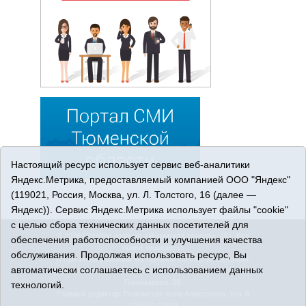
Настоящий ресурс использует сервис веб-аналитики
Яндекс.Метрика, предоставляемый компанией ООО "Яндекс"
(119021, Россия, Москва, ул. Л. Толстого, 16 (далее —
Яндекс)). Сервис Яндекс.Метрика использует файлы "cookie"
с целью сбора технических данных посетителей для
© 2026 Сетевое издание «Ишимская правда». 16+. Все
обеспечения работоспособности и улучшения качества
права защищены.
обслуживания. Продолжая использовать ресурс, Вы
© При использовании материалов ссылка обязательна.
автоматически соглашаетесь с использованием данных
Адрес редакции: 627750 Тюменская область, г. Ишим, ул.
Пономарёва, 39.
технологий.
Главный редактор: Позюмская Алла Алексеевна, тел. 8
(34551) 23814