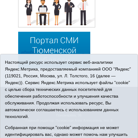
Настоящий ресурс использует сервис веб-аналитики
Яндекс.Метрика, предоставляемый компанией ООО "Яндекс"
(119021, Россия, Москва, ул. Л. Толстого, 16 (далее —
Яндекс)). Сервис Яндекс.Метрика использует файлы "cookie"
с целью сбора технических данных посетителей для
© 2026 Сетевое издание «Ишимская правда». 16+. Все
обеспечения работоспособности и улучшения качества
права защищены.
обслуживания. Продолжая использовать ресурс, Вы
© При использовании материалов ссылка обязательна.
автоматически соглашаетесь с использованием данных
Адрес редакции: 627750 Тюменская область, г. Ишим, ул.
Пономарёва, 39.
технологий.
Главный редактор: Позюмская Алла Алексеевна, тел. 8
(34551) 23814
Собранная при помощи "cookie" информация не может
Адрес электронной почты:
IshimPravda-1@obl72.ru
идентифицировать вас, однако может помочь нам улучшить
Регистрационный номер СМИ Эл № ФС77-69445 выдано