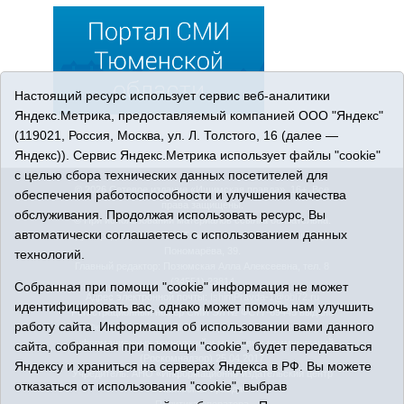
Настоящий ресурс использует сервис веб-аналитики
Яндекс.Метрика, предоставляемый компанией ООО "Яндекс"
(119021, Россия, Москва, ул. Л. Толстого, 16 (далее —
Яндекс)). Сервис Яндекс.Метрика использует файлы "cookie"
с целью сбора технических данных посетителей для
© 2026 Сетевое издание «Ишимская правда». 16+. Все
обеспечения работоспособности и улучшения качества
права защищены.
обслуживания. Продолжая использовать ресурс, Вы
© При использовании материалов ссылка обязательна.
автоматически соглашаетесь с использованием данных
Адрес редакции: 627750 Тюменская область, г. Ишим, ул.
Пономарёва, 39.
технологий.
Главный редактор: Позюмская Алла Алексеевна, тел. 8
(34551) 23814
Собранная при помощи "cookie" информация не может
Адрес электронной почты:
IshimPravda-1@obl72.ru
идентифицировать вас, однако может помочь нам улучшить
Регистрационный номер СМИ Эл № ФС77-69445 выдано
работу сайта. Информация об использовании вами данного
Федеральной службой по надзору в сфере связи,
информационных технологий и массовых коммуникаций
сайта, собранная при помощи "cookie", будет передаваться
(Роскомнадзор) 25.04.2017
Яндексу и храниться на серверах Яндекса в РФ. Вы можете
Учредитель: АНО «Информационно-издательский центр
отказаться от использования "cookie", выбрав
«Ишимская правда».