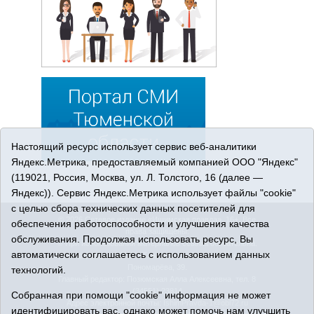
Настоящий ресурс использует сервис веб-аналитики
Яндекс.Метрика, предоставляемый компанией ООО "Яндекс"
(119021, Россия, Москва, ул. Л. Толстого, 16 (далее —
Яндекс)). Сервис Яндекс.Метрика использует файлы "cookie"
с целью сбора технических данных посетителей для
© 2026 Сетевое издание «Ишимская правда». 16+. Все
обеспечения работоспособности и улучшения качества
права защищены.
обслуживания. Продолжая использовать ресурс, Вы
© При использовании материалов ссылка обязательна.
автоматически соглашаетесь с использованием данных
Адрес редакции: 627750 Тюменская область, г. Ишим, ул.
Пономарёва, 39.
технологий.
Главный редактор: Позюмская Алла Алексеевна, тел. 8
(34551) 23814
Собранная при помощи "cookie" информация не может
Адрес электронной почты:
IshimPravda-1@obl72.ru
идентифицировать вас, однако может помочь нам улучшить